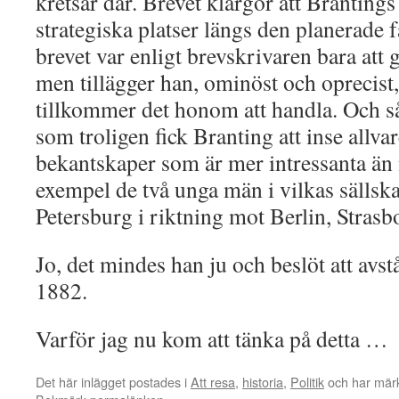
kretsar där. Brevet klargör att Branting
strategiska platser längs den planerade 
brevet var enligt brevskrivaren bara att g
men tillägger han, ominöst och oprecist,
tillkommer det honom att handla. Och 
som troligen fick Branting att inse allva
bekantskaper som är mer intressanta än n
exempel de två unga män i vilkas sällskap
Petersburg i riktning mot Berlin, Strasb
Jo, det mindes han ju och beslöt att avs
1882.
Varför jag nu kom att tänka på detta …
Det här inlägget postades i
Att resa
,
historia
,
Politik
och har märk