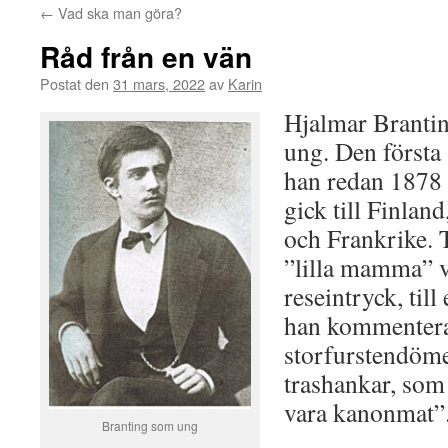
←
Vad ska man göra?
Råd från en vän
Postat den
31 mars, 2022
av
Karin
Hjalmar Brantin
ung. Den första 
han redan 1878 
gick till Finlan
och Frankrike. T
”lilla mamma” v
reseintryck, til
han kommentera
storfurstendöme
trashankar, som 
vara kanonmat”
Branting som ung