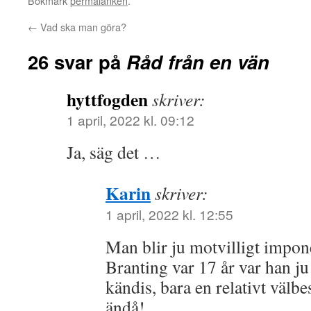
Bokmärk
permalänken
.
←
Vad ska man göra?
26 svar på
Råd från en vän
hyttfogden
skriver:
1 april, 2022 kl. 09:12
Ja, säg det …
Karin
skriver:
1 april, 2022 kl. 12:55
Man blir ju motvilligt impo
Branting var 17 år var han ju
kändis, bara en relativt välbe
ändå!