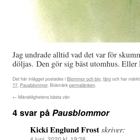
Jag undrade alltid vad det var för skum
döljas. Den gör sig bäst utomhus. Eller 
Det här inlägget postades i
Blommor och bin
,
färg
och har märkt
77
,
Pausblommor
. Bokmärk
permalänken
.
←
Mänsklighetens bästa vän
4 svar på
Pausblommor
Kicki Englund Frost
skriver:
4 juni, 2020 kl. 19:38