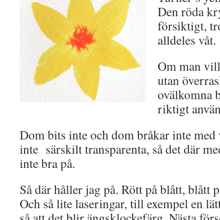
Den röda kry
försiktigt, t
alldeles våt.
Om man vill 
utan överra
ovälkomna b
riktigt anvä
Dom bits inte och dom bråkar inte med
inte särskilt transparenta, så det där m
inte bra på.
Så där håller jag på. Rött på blått, blått 
Och så lite laseringar, till exempel en lät
så att det blir ängsklockefärg. Nästa för