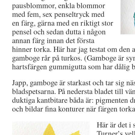
pausblommor, enkla blommor
med fem, sex penseltryck med
en färg, gärna med en riktigt stor
pensel och sedan dutta i någon
annan färg innan det första
hinner torka. Här har jag testat om den 
gamboge rår på turkos. (Gamboge är synt
hartsfärgen gummigutta som har dålig b
Japp, gamboge är starkast och tar sig näs
bladspetsarna. På nedersta bladet till vä
duktiga kantbitare båda är: pigmenten d
och bildar fina konturer när färgen torka
Här är det i 
Turner’s yel