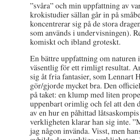
”svåra” och min uppfattning av varf
krokistudier sällan går in på småb
koncentrerar sig på de stora drage
som används i undervisningen). Res
komiskt och ibland groteskt.
En bättre uppfattning om naturen i
väsentlig för ett rimligt resultat.
sig åt fria fantasier, som Lennart 
gör/gjorde mycket bra. Den officie
på taket: en klump med liten prope
uppenbart orimlig och fel att den 
av en hur en påhittad låtsaskompis
verkligheten klarar han sig inte. 
jag någon invända. Visst, men hans
avbilda den verkliga verkligheten