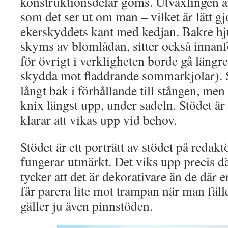
konstruktionsdelar göms. Utväxlingen är 
som det ser ut om man – vilket är lätt gj
ekerskyddets kant med kedjan. Bakre hju
skyms av blomlådan, sitter också innan
för övrigt i verkligheten borde gå längre 
skydda mot fladdrande sommarkjolar). S
långt bak i förhållande till stången, men 
knix längst upp, under sadeln. Stödet är
klarar att vikas upp vid behov.
Stödet är ett porträtt av stödet på redak
fungerar utmärkt. Det viks upp precis dä
tycker att det är dekorativare än de där
får parera lite mot trampan när man fäll
gäller ju även pinnstöden.