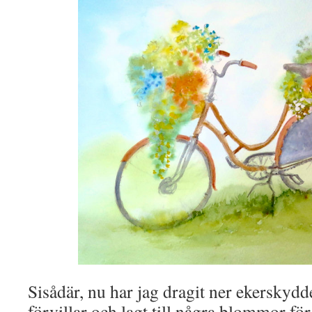
Sisådär, nu har jag dragit ner ekerskyddet
förvillar och lagt till några blommor för