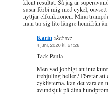
klent resultat. Så jag är superavu
susar förbi mig med cykel, oavsett
nyttjar elfunktionen. Mina trampda
man tar sig lite längre hemifrån ä
Karin
skriver:
4 juni, 2020 kl. 21:28
Tack Paula!
Men vad jobbigt att inte kunn
trehjuling heller? Förstår at
cyklisterna. kan det vara en trö
avundsjuk på dina hundpro