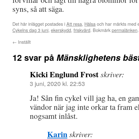
syns, så att säga.
Det här inlägget postades i
Att resa
,
Hälsa
och har märkts med e
Cykelns dag 3 juni
,
ekerskydd
,
friskvård
. Bokmärk
permalänken
.
←
Inställt
12 svar på
Mänsklighetens bäs
Kicki Englund Frost
skriver:
3 juni, 2020 kl. 22:53
Ja! Sån fin cykel vill jag ha, en ga
vändor när jag inte orkar ta fram 
nogsamt inlåst.
Karin
skriver: