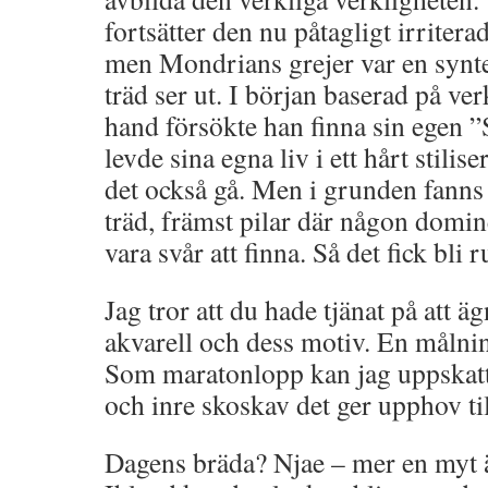
fortsätter den nu påtagligt irritera
men Mondrians grejer var en synte
träd ser ut. I början baserad på ve
hand försökte han finna sin egen ”S
levde sina egna liv i ett hårt stilis
det också gå. Men i grunden fanns 
träd, främst pilar där någon domin
vara svår att finna. Så det fick bli r
Jag tror att du hade tjänat på att äg
akvarell och dess motiv. En målni
Som maratonlopp kan jag uppskatta
och inre skoskav det ger upphov til
Dagens bräda? Njae – mer en myt ä