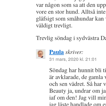
var någon som sa att den up
vore en stor hund. Alltså int
gläfsigt som småhundar kan v
väldigt trevligt.
Trevlig söndag i sydvästra D
Paula
skriver:
31 mars, 2020 kl. 21:01
Söndag har hunnit bli t
är avklarade, de gamla
och sen vädret. Så har v
Beauty ja, undrar om ja
iaf om den! Jag vill mi
jag läste handlade om e