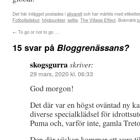
Det här inlägget postades i
akvarell
och har märkts med etikett
Fotbollsdebut
,
höjdpunkter
,
selfie
,
The Village Effect
. Bokmärk
p
←
To go or not to go …
15 svar på
Bloggrenässans?
skogsgurra
skriver:
29 mars, 2020 kl. 06:33
God morgon!
Det där var en högst oväntad ny ka
diverse specialklädsel för idrottsu
Puma och, varför inte, gamla Tre
Den där väskan kommer att vara til