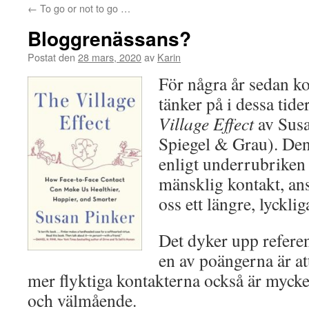
←
To go or not to go …
Bloggrenässans?
Postat den
28 mars, 2020
av
Karin
För några år sedan k
tänker på i dessa tide
Village Effect
av Susa
Spiegel & Grau). Den
enligt underrubriken
mänsklig kontakt, ans
oss ett längre, lyckli
Det dyker upp referen
en av poängerna är att
mer flyktiga kontakterna också är mycket
och välmående.