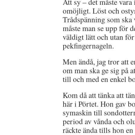
Att sy – det måste vara 
omöjligt. Löst och ostyr
Trådspänning som ska v
måste man se upp för d
väldigt lätt och utan fö
pekfingernageln.
Men ändå, jag tror att 
om man ska ge sig på a
till och med en enkel b
Kom då att tänka att tä
här i Pörtet. Hon gav bo
symaskin till sondotter
period av vånda och ol
räckte ända tills hon 