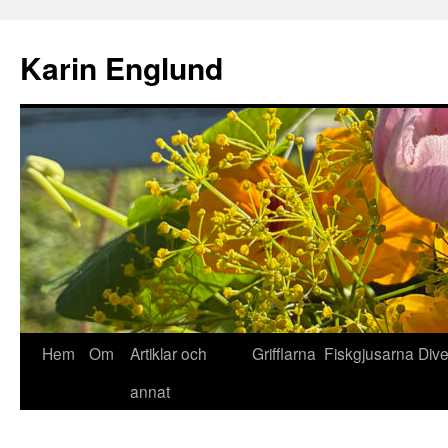
Hoppa
till
Karin Englund
innehåll
Hem
Om
Artiklar och
Grifflarna
Fiskgjusarna
Div
annat