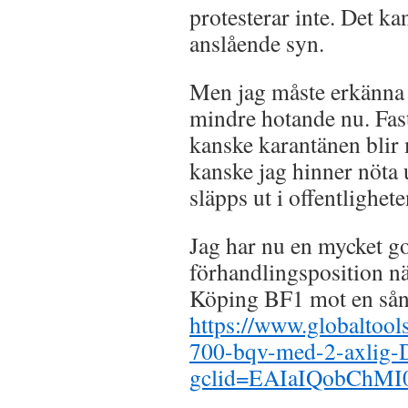
protesterar inte. Det ka
anslående syn.
Men jag måste erkänna 
mindre hotande nu. Fast
kanske karantänen blir
kanske jag hinner nöta 
släpps ut i offentlighete
Jag har nu en mycket g
förhandlingsposition nä
Köping BF1 mot en sån
https://www.globaltools
700-bqv-med-2-axlig
gclid=EAIaIQobCh