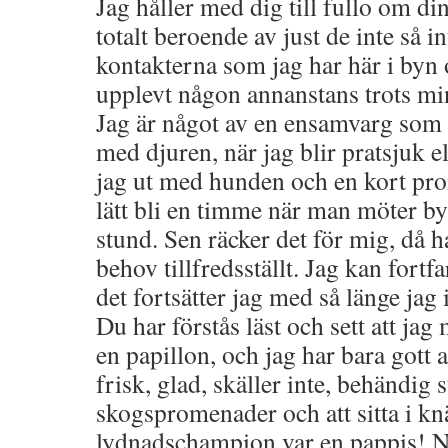
Jag håller med dig till fullo om din
totalt beroende av just de inte så i
kontakterna som jag har här i byn 
upplevt någon annanstans trots mi
Jag är något av en ensamvarg som 
med djuren, när jag blir pratsjuk el
jag ut med hunden och en kort pr
lätt bli en timme när man möter by
stund. Sen räcker det för mig, då ha
behov tillfredsställt. Jag kan fort
det fortsätter jag med så länge jag 
Du har förstås läst och sett att ja
en papillon, och jag har bara gott 
frisk, glad, skäller inte, behändig 
skogspromenader och att sitta i knä
lydnadschampion var en pappis! N