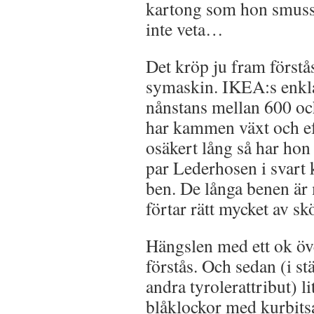
kartong som hon smussl
inte veta…
Det kröp ju fram förstå
symaskin. IKEA:s enkla
nånstans mellan 600 o
har kammen växt och e
osäkert lång så har hon g
par Lederhosen i svart
ben. De långa benen är
förtar rätt mycket av s
Hängslen med ett ok öve
förstås. Och sedan (i st
andra tyrolerattribut) li
blåklockor med kurbits