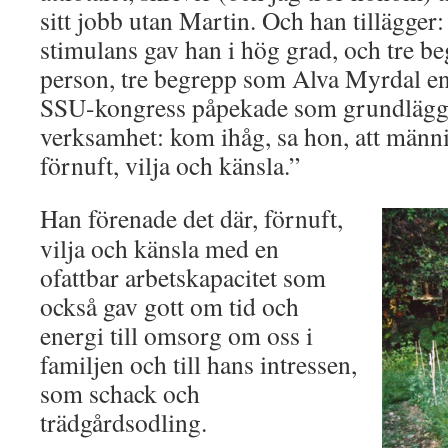
sitt jobb utan Martin. Och han tillägger: 
stimulans gav han i hög grad, och tre b
person, tre begrepp som Alva Myrdal en gå
SSU-kongress påpekade som grundlägga
verksamhet: kom ihåg, sa hon, att männi
förnuft, vilja och känsla.”
Han förenade det där, förnuft,
vilja och känsla med en
ofattbar arbetskapacitet som
också gav gott om tid och
energi till omsorg om oss i
familjen och till hans intressen,
som schack och
trädgårdsodling.