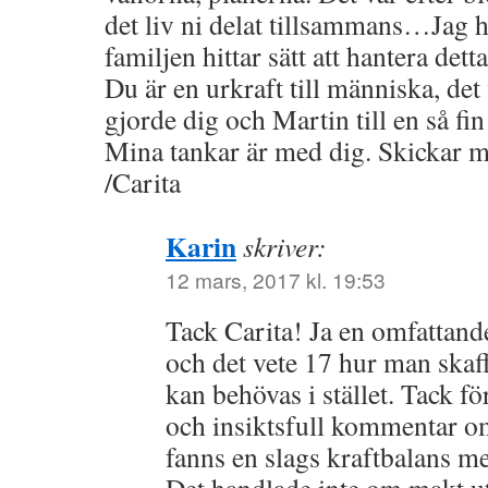
det liv ni delat tillsammans…Jag 
familjen hittar sätt att hantera det
Du är en urkraft till människa, det v
gjorde dig och Martin till en så fi
Mina tankar är med dig. Skickar m
/Carita
Karin
skriver:
12 mars, 2017 kl. 19:53
Tack Carita! Ja en omfattand
och det vete 17 hur man skaf
kan behövas i stället. Tack f
och insiktsfull kommentar om
fanns en slags kraftbalans me
Det handlade inte om makt ut