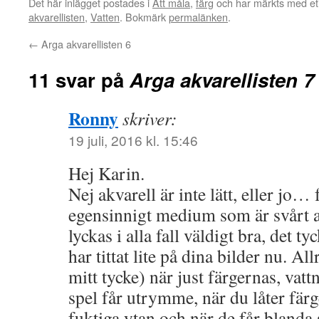
Det här inlägget postades i
Att måla
,
färg
och har märkts med et
akvarellisten
,
Vatten
. Bokmärk
permalänken
.
←
Arga akvarellisten 6
11 svar på
Arga akvarellisten 7
Ronny
skriver:
19 juli, 2016 kl. 15:46
Hej Karin.
Nej akvarell är inte lätt, eller jo… 
egensinnigt medium som är svårt at
lyckas i alla fall väldigt bra, det t
har tittat lite på dina bilder nu. All
mitt tycke) när just färgernas, vat
spel får utrymme, när du låter färg
fuktiga ytan och när de får blanda 