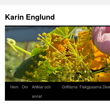
Hoppa
till
Karin Englund
innehåll
Hem
Om
Artiklar och
Grifflarna
Fiskgjusarna
Div
annat