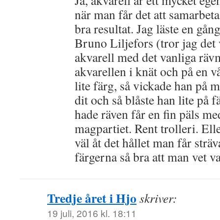
Ja, akvarell är ett mycket e
när man får det att samarbeta 
bra resultat. Jag läste en gån
Bruno Liljefors (tror jag de
akvarell med det vanliga räv
akvarellen i knät och på en v
lite färg, så vickade han på m
dit och så blåste han lite på f
hade räven får en fin päls med
magpartiet. Rent trolleri. Ell
väl åt det hållet man får sträv
färgerna så bra att man vet v
Tredje året i Hjo
skriver:
19 juli, 2016 kl. 18:11