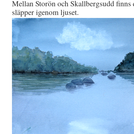
Mellan Storön och Skallbergsudd finns et
släpper igenom ljuset.