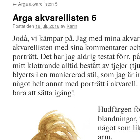
←
Arga akvarellisten 5
Arga akvarellisten 6
Postat den
18 juli, 2016
av
Karin
Jodå, vi kämpar på. Jag med mina akvar
akvarellisten med sina kommentarer och 
porträtt. Det har jag aldrig testat förr, p
mitt klottrande alltid bestått av tjejer (tju
blyerts i en maniererad stil, som jag är in
något helt annat med porträtt i akvarell.
bara att sätta igång!
Hudfärgen för
blandningar, t
något som li
arm.