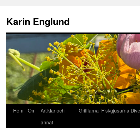
Hoppa
till
Karin Englund
innehåll
Hem
Om
Artiklar och
Grifflarna
Fiskgjusarna
Div
annat