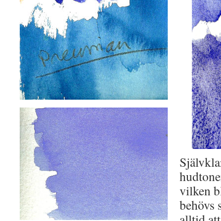
Självkla
hudtone
vilken b
behövs s
alltid a