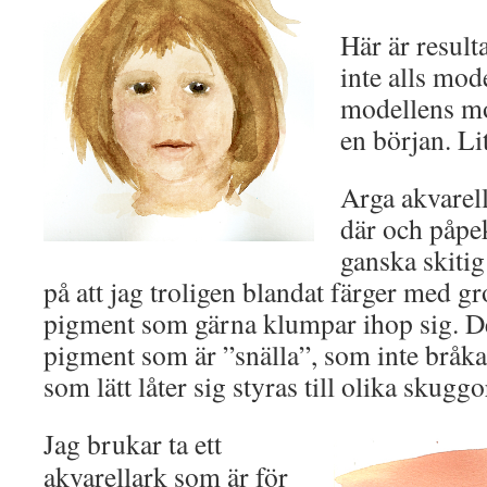
Här är result
inte alls mod
modellens mor
en början. Li
Arga akvarell
där och påpek
ganska skitig
på att jag troligen blandat färger med g
pigment som gärna klumpar ihop sig. Det 
pigment som är ”snälla”, som inte bråk
som lätt låter sig styras till olika skugg
Jag brukar ta ett
akvarellark som är för