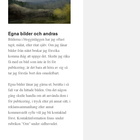
Egna bilder och andras
Bilderna i blogginläggen har jag oftast
tagit, målat, eller ritat själv. Om jag lånar
bilder från nätet brukar jag försöka
komma ihåg att uppge det. Skulle jag råka
få med en bild som inte är fri för
publicering, är det bara att höra av sig så
tar jag förstås bort den omedelbart.
Egna bilder lånar jag gärna ut; berätta i så
fall var du hittade bilden. Om det någon
gång skulle handla om att använda dem i
för publicering, i tryck eller på annat sätt, i
reklamsammanhang eller annat
kommersiellt syfte vill jag bli kontaktad
först. Kontaktinformation finns under
rubriken ”Om” under sidhuvudet.