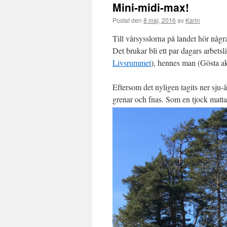
Mini-midi-max!
Postat den
8 maj, 2016
av
Karin
Till vårsysslorna på landet hör några
Det brukar bli ett par dagars arbetsl
Livsrummet
), hennes man (Gösta ak
Eftersom det nyligen tagits ner sju-å
grenar och fnas. Som en tjock matt