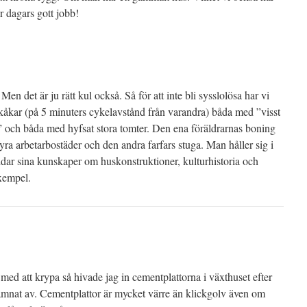
r dagars gott jobb!
 Men det är ju rätt kul också. Så för att inte bli sysslolösa har vi
 kåkar (på 5 minuters cykelavstånd från varandra) båda med ”visst
 och båda med hyfsat stora tomter. Den ena föräldrarnas boning
ra arbetarbostäder och den andra farfars stuga. Man håller sig i
dar sina kunskaper om huskonstruktioner, kulturhistoria och
exempel.
med att krypa så hivade jag in cementplattorna i växthuset efter
 jämnat av. Cementplattor är mycket värre än klickgolv även om