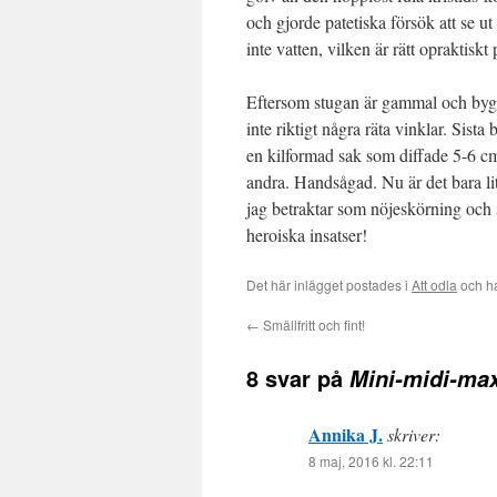
och gjorde patetiska försök att se u
inte vatten, vilken är rätt opraktiskt
Eftersom stugan är gammal och bygg
inte riktigt några räta vinklar. Sista b
en kilformad sak som diffade 5-6 cm
andra. Handsågad. Nu är det bara li
jag betraktar som nöjeskörning och 
heroiska insatser!
Det här inlägget postades i
Att odla
och ha
←
Smällfritt och fint!
8 svar på
Mini-midi-ma
Annika J.
skriver:
8 maj, 2016 kl. 22:11