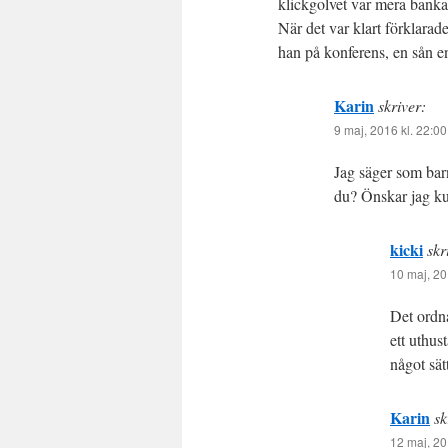
klickgolvet var mera banka
När det var klart förklarad
han på konferens, en sån e
Karin
skriver:
9 maj, 2016 kl. 22:00
Jag säger som bar
du? Önskar jag ku
kicki
skr
10 maj, 20
Det ordn
ett uthus
något sät
Karin
sk
12 maj, 20