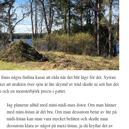
inns några finfina kasar att elda när det blir läge för det. Syrran
 att utsikten över sjön är lite skymd av träd skulle ni sett hur det
n och en monsterbjörk precis i gattet.
Jag planerar alltid med mini-midi-max-listor. Om man hinner
med mini-listan är det bra. Om man dessutom betar av lite på
midi-listan kan man vara mycket belåten och skulle man
dessutom klara av något på maxi-listan, ja då kryllar det av