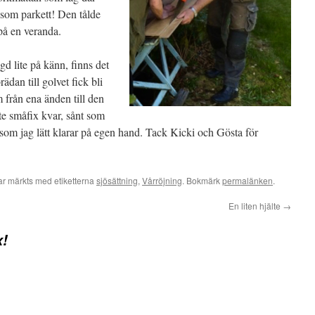
t som parkett! Den tålde
 på en veranda.
d lite på känn, finns det
rädan till golvet fick bli
 från ena änden till den
te småfix kvar, sånt som
som jag lätt klarar på egen hand. Tack Kicki och Gösta för
r märkts med etiketterna
sjösättning
,
Vårröjning
. Bokmärk
permalänken
.
En liten hjälte
→
x!