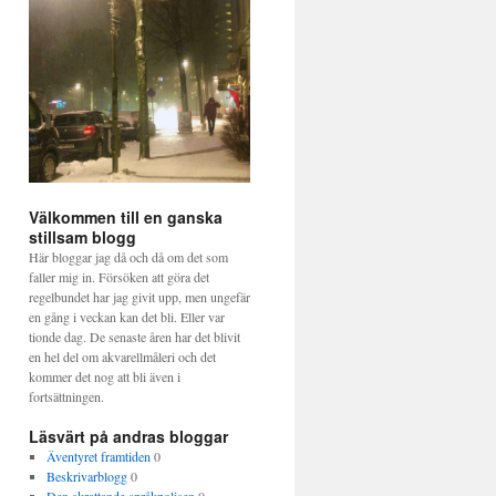
Välkommen till en ganska
stillsam blogg
Här bloggar jag då och då om det som
faller mig in. Försöken att göra det
regelbundet har jag givit upp, men ungefär
en gång i veckan kan det bli. Eller var
tionde dag. De senaste åren har det blivit
en hel del om akvarellmåleri och det
kommer det nog att bli även i
fortsättningen.
Läsvärt på andras bloggar
Äventyret framtiden
0
Beskrivarblogg
0