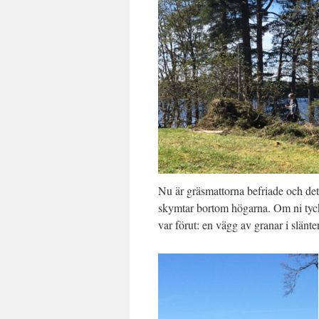
Nu är gräsmattorna befriade och det f
skymtar bortom högarna. Om ni tycker
var förut: en vägg av granar i slänte