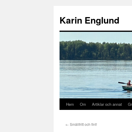
Hoppa
till
Karin Englund
innehåll
Hem
Om
Artiklar och annat
Gr
←
Smällfritt och fint!