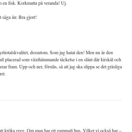
om en fisk. Korkmatta på veranda! Uj.
tt säga än: Bra gjort!
yrtiotalskvalitet, dessutom. Som jag hatat den! Men nu är den
 fall placerad som växthämmande täckelse i en slänt där kirskål och
rar fram. Upp och ner, förstås, så att jag ska slippa se det gräsliga
ret.
 att kröka rygg. Om man har ett gammalt hus. Vilket vi också har –