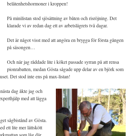
belåtenhetshormoner i kroppen!
På minilistan stod sjösättning av båten och risröjning. Det
klarade vi av redan dag ett av arbetslägrets två dagar.
Det är något visst med att angöra en brygga för första gången
på säsongen…
Och när jag råddade lite i köket passade syrran på att rensa
pionrabatten, medan Gösta sågade upp delar av en björk som
uset. Det stod inte ens på max-listan!
a nästa dag åkte jag och
experthjälp med att lägga
äget sågbistånd av Gösta.
 ett lite mer lättskött
korkmattan som låg där