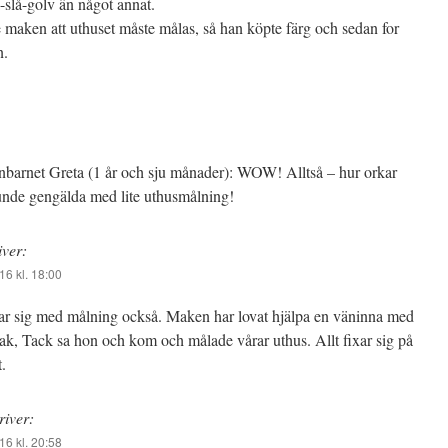
-slå-golv än något annat.
e maken att uthuset måste målas, så han köpte färg och sedan for
n.
nbarnet Greta (1 år och sju månader): WOW! Alltså – hur orkar
nde gengälda med lite uthusmålning!
iver:
16 kl. 18:00
ar sig med målning också. Maken har lovat hjälpa en väninna med
tak, Tack sa hon och kom och målade vårar uthus. Allt fixar sig på
t.
river:
16 kl. 20:58