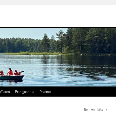
ifflarna
Fiskgjusarna
Diverse
En liten hjälte
→