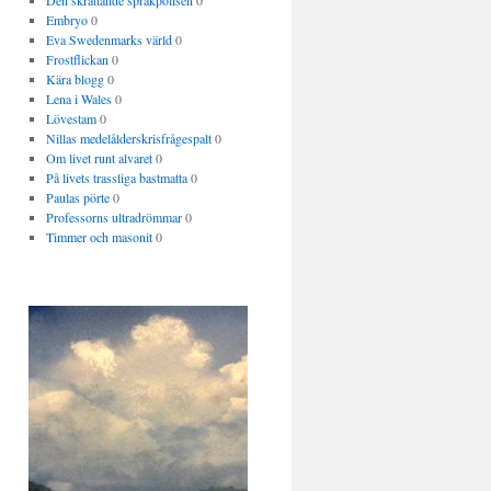
Den skrattande språkpolisen
0
Embryo
0
Eva Swedenmarks värld
0
Frostflickan
0
Kära blogg
0
Lena i Wales
0
Lövestam
0
Nillas medelålderskrisfrågespalt
0
Om livet runt alvaret
0
På livets trassliga bastmatta
0
Paulas pörte
0
Professorns ultradrömmar
0
Timmer och masonit
0