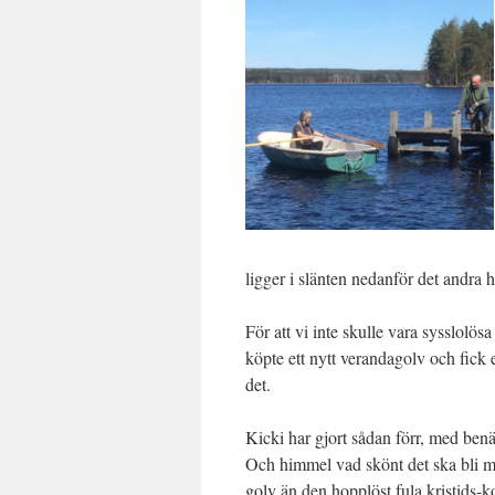
ligger i slänten nedanför det andra h
För att vi inte skulle vara sysslolös
köpte ett nytt verandagolv och fick 
det.
Kicki har gjort sådan förr, med ben
Och himmel vad skönt det ska bli med
golv än den hopplöst fula kristids-