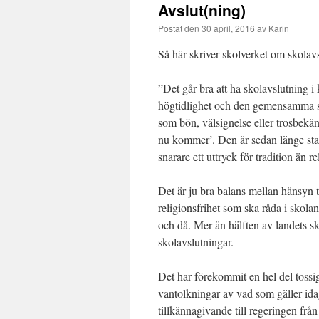
Avslut(ning)
Postat den
30 april, 2016
av
Karin
Så här skriver skolverket om skolav
”Det går bra att ha skolavslutning i
högtidlighet och den gemensamma sa
som bön, välsignelse eller trosbekä
nu kommer’. Den är sedan länge sta
snarare ett uttryck för tradition än re
Det är ju bra balans mellan hänsyn ti
religionsfrihet som ska råda i skola
och då. Mer än hälften av landets s
skolavslutningar.
Det har förekommit en hel del tossig
vantolkningar av vad som gäller idag 
tillkännagivande till regeringen från