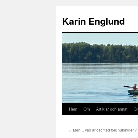
Hoppa
till
Karin Englund
innehåll
Hem
Om
Artiklar och annat
Gr
←
Men… vad är det med folk nuförtiden?