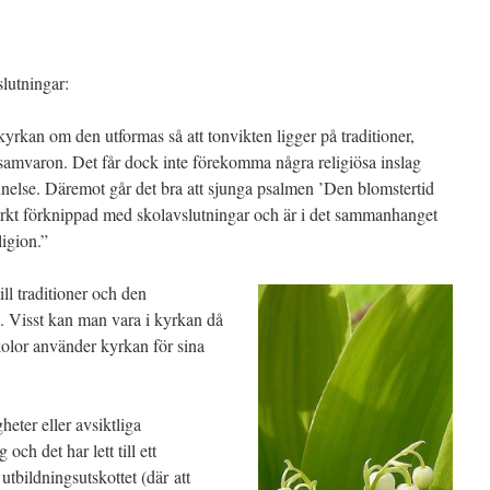
slutningar:
 kyrkan om den utformas så att tonvikten ligger på traditioner,
mvaron. Det får dock inte förekomma några religiösa inslag
nnelse. Däremot går det bra att sjunga psalmen ’Den blomstertid
rkt förknippad med skolavslutningar och är i det sammanhanget
ligion.”
ll traditioner och den
n. Visst kan man vara i kyrkan då
kolor använder kyrkan för sina
heter eller avsiktliga
och det har lett till ett
 utbildningsutskottet (där att