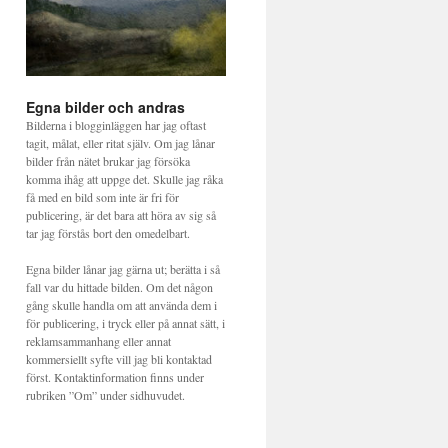
Egna bilder och andras
Bilderna i blogginläggen har jag oftast
tagit, målat, eller ritat själv. Om jag lånar
bilder från nätet brukar jag försöka
komma ihåg att uppge det. Skulle jag råka
få med en bild som inte är fri för
publicering, är det bara att höra av sig så
tar jag förstås bort den omedelbart.
Egna bilder lånar jag gärna ut; berätta i så
fall var du hittade bilden. Om det någon
gång skulle handla om att använda dem i
för publicering, i tryck eller på annat sätt, i
reklamsammanhang eller annat
kommersiellt syfte vill jag bli kontaktad
först. Kontaktinformation finns under
rubriken ”Om” under sidhuvudet.