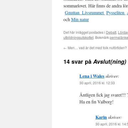
sommarlovet. Här finns de andra lö
Gnuttan
Livsrummet
Pysseliten
och
Min natur
Det här inlägget postades i
Debatt
,
Lörda
utbildningsutskottet
. Bokmärk
permalänk
←
Men… vad är det med folk nuförtiden?
14 svar på
Avslut(ning)
Lena i Wales
skriver:
30 april, 2016 kl. 12:33
Äntligen fick jag svaret!!! 
Ha en fin Valborg!
Karin
skriver:
30 april, 2016 kl. 14: