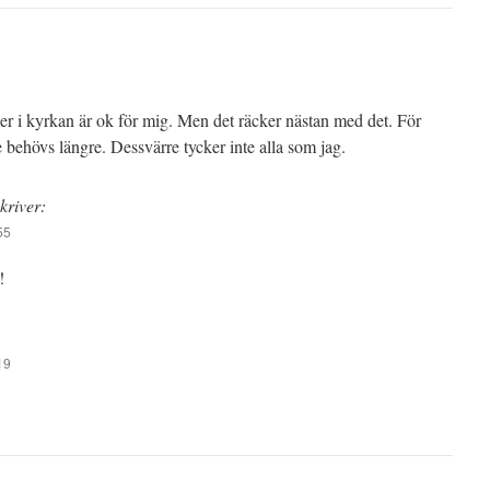
 i kyrkan är ok för mig. Men det räcker nästan med det. För
te behövs längre. Dessvärre tycker inte alla som jag.
kriver:
55
!
19