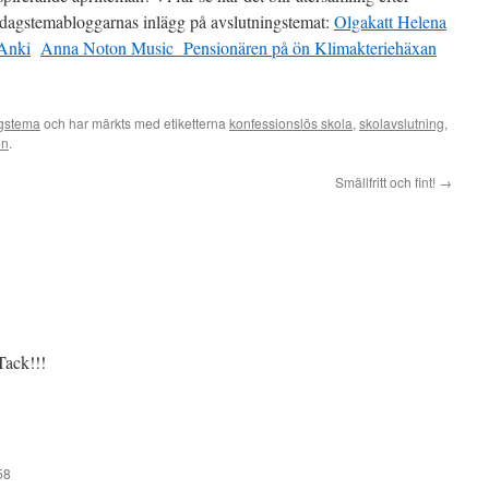
rdagstemabloggarnas inlägg på avslutningstemat:
Olgakatt
Helena
Anki
Anna Noton Music
Pensionären på ön
Klimakteriehäxan
gstema
och har märkts med etiketterna
konfessionslös skola
,
skolavslutning
,
en
.
Smällfritt och fint!
→
Tack!!!
58