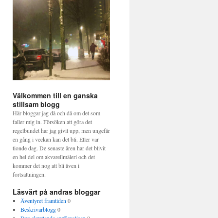
Välkommen till en ganska
stillsam blogg
Här bloggar jag då och då om det som
faller mig in. Försöken att göra det
regelbundet har jag givit upp, men ungefär
en gång i veckan kan det bli. Eller var
tionde dag. De senaste åren har det blivit
en hel del om akvarellmåleri och det
kommer det nog att bli även i
fortsättningen.
Läsvärt på andras bloggar
Äventyret framtiden
0
Beskrivarblogg
0