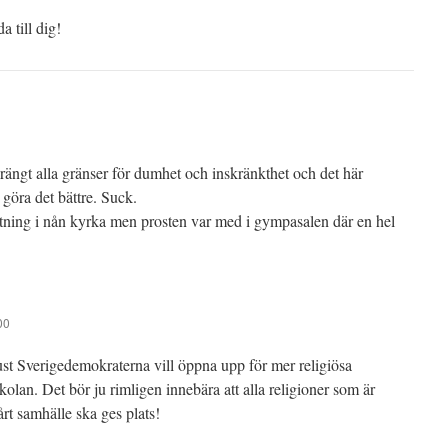
 till dig!
rängt alla gränser för dumhet och inskränkthet och det här
 göra det bättre. Suck.
lutning i nån kyrka men prosten var med i gympasalen där en hel
00
just Sverigedemokraterna vill öppna upp för mer religiösa
skolan. Det bör ju rimligen innebära att alla religioner som är
årt samhälle ska ges plats!