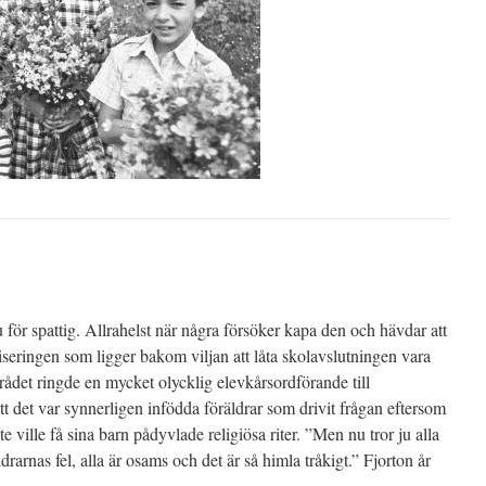
u för spattig. Allrahelst när några försöker kapa den och hävdar att
miseringen som ligger bakom viljan att låta skolavslutningen vara
rådet ringde en mycket olycklig elevkårsordförande till
tt det var synnerligen infödda föräldrar som drivit frågan eftersom
nte ville få sina barn pådyvlade religiösa riter. ”Men nu tror ju alla
ldrarnas fel, alla är osams och det är så himla tråkigt.” Fjorton år