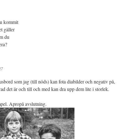
du kommit
et gäller
om du
era?
27
ljusbord som jag (till nöds) kan fota diabilder och negativ på,
vad det är och till och med kan dra upp dem lite i storlek.
mpel. Apropå avslutning.