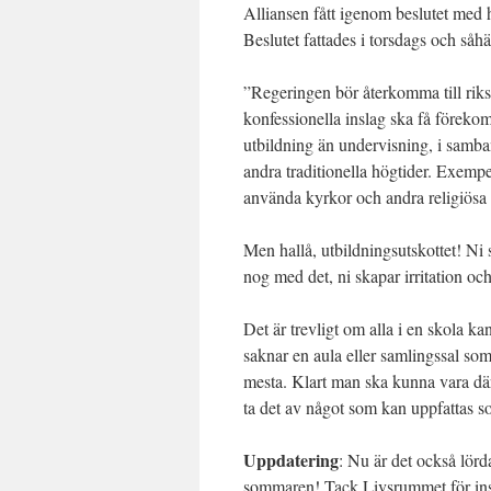
Alliansen fått igenom beslutet med
Beslutet fattades i torsdags och såhär
”Regeringen bör återkomma till riks
konfessionella inslag ska få förekom
utbildning än undervisning, i samb
andra traditionella högtider. Exempel
använda kyrkor och andra religiösa 
Men hallå, utbildningsutskottet! Ni 
nog med det, ni skapar irritation och
Det är trevligt om alla i en skola k
saknar en aula eller samlingssal so
mesta. Klart man ska kunna vara där.
ta det av något som kan uppfattas s
Uppdatering
: Nu är det också lör
sommaren! Tack Livsrummet för inspi