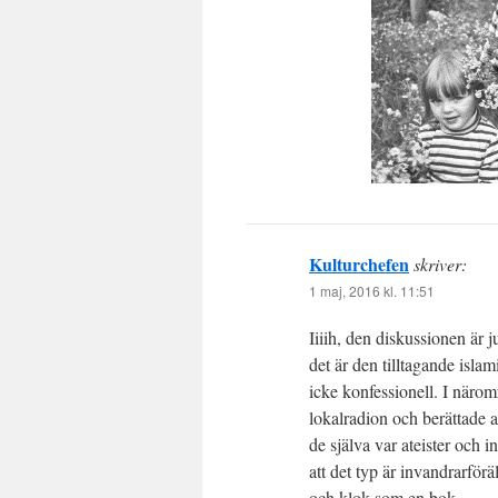
Kulturchefen
skriver:
1 maj, 2016 kl. 11:51
Iiiih, den diskussionen är j
det är den tilltagande isla
icke konfessionell. I närom
lokalradion och berättade a
de själva var ateister och i
att det typ är invandrarförä
och klok som en bok.