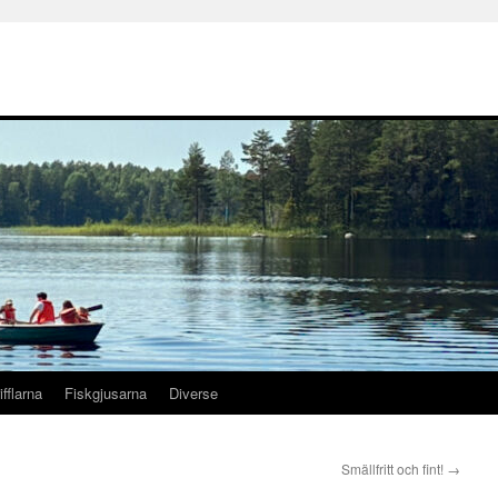
ifflarna
Fiskgjusarna
Diverse
Smällfritt och fint!
→