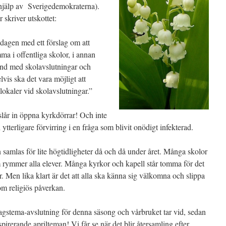
 hjälp av Sverigedemokraterna).
 skriver utskottet:
dagen med ett förslag om att
ma i offentliga skolor, i annan
and med skolavslutningar och
vis ska det vara möjligt att
lokaler vid skolavslutningar.”
slår in öppna kyrkdörrar! Och inte
 ytterligare förvirring i en fråga som blivit onödigt infekterad.
an samlas för lite högtidligheter då och då under året. Många skolor
m rymmer alla elever. Många kyrkor och kapell står tomma för det
 Men lika klart är det att alla ska känna sig välkomna och slippa
om religiös påverkan.
dagstema-avslutning för denna säsong och vårbruket tar vid, sedan
rerande aprilteman! Vi får se när det blir återsamling efter