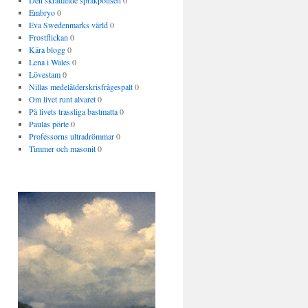
Den skrattande språkpolisen
0
Embryo
0
Eva Swedenmarks värld
0
Frostflickan
0
Kära blogg
0
Lena i Wales
0
Lövestam
0
Nillas medelålderskrisfrågespalt
0
Om livet runt alvaret
0
På livets trassliga bastmatta
0
Paulas pörte
0
Professorns ultradrömmar
0
Timmer och masonit
0