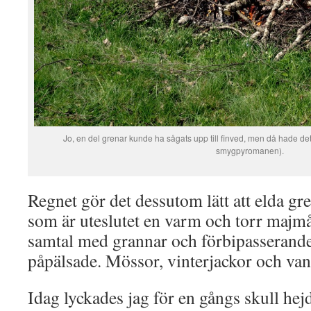
Jo, en del grenar kunde ha sågats upp till finved, men då hade det j
smygpyromanen).
Regnet gör det dessutom lätt att elda gr
som är uteslutet en varm och torr majmån
samtal med grannar och förbipasserande,
påpälsade. Mössor, vinterjackor och van
Idag lyckades jag för en gångs skull hej