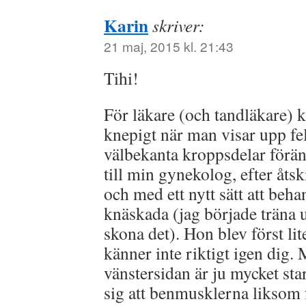
Karin
skriver:
21 maj, 2015 kl. 21:43
Tihi!
För läkare (och tandläkare) k
knepigt när man visar upp fel
välbekanta kroppsdelar förän
till min gynekolog, efter åtsk
och med ett nytt sätt att be
knäskada (jag började träna up
skona det). Hon blev först lit
känner inte riktigt igen dig.
vänstersidan är ju mycket st
sig att benmusklerna liksom 