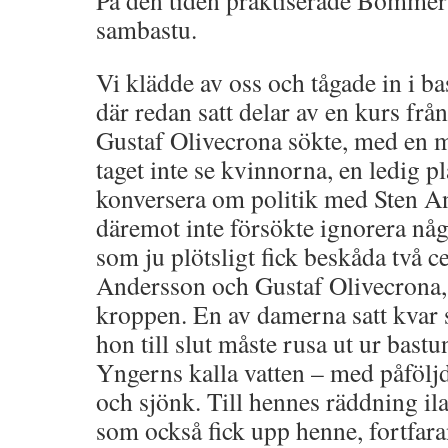
sambastu.
Vi klädde av oss och tågade in i ba
där redan satt delar av en kurs fr
Gustaf Olivecrona sökte, med en m
taget inte se kvinnorna, en ledig p
konversera om politik med Sten A
däremot inte försökte ignorera nå
som ju plötsligt fick beskåda två ce
Andersson och Gustaf Olivecrona, 
kroppen. En av damerna satt kvar så
hon till slut måste rusa ut ur bastu
Yngerns kalla vatten – med påföljd
och sjönk. Till hennes räddning il
som också fick upp henne, fortfara