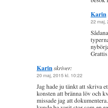
Karin
22 maj, 
Sådana
typern
nybörj
Grattis 
Karin
skriver:
20 maj, 2015 kl. 10:22
Jag hade ju tänkt att skriva 
konsten att bränna löv och kv
missade jag att dokumentera.
kunde ha varit stor som en r