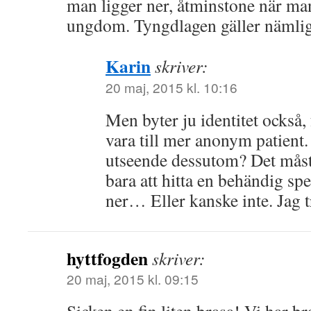
man ligger ner, åtminstone när man
ungdom. Tyngdlagen gäller nämlige
Karin
skriver:
20 maj, 2015 kl. 10:16
Men byter ju identitet också,
vara till mer anonym patient
utseende dessutom? Det måste
bara att hitta en behändig sp
ner… Eller kanske inte. Jag t
hyttfogden
skriver:
20 maj, 2015 kl. 09:15
Sicken en fin liten brasa! Vi har b