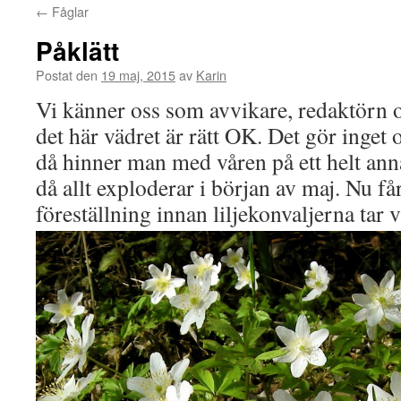
←
Fåglar
Påklätt
Postat den
19 maj, 2015
av
Karin
Vi känner oss som avvikare, redaktörn oc
det här vädret är rätt OK. Det gör inget om
då hinner man med våren på ett helt anna
då allt exploderar i början av maj. Nu få
föreställning innan liljekonvaljerna tar 