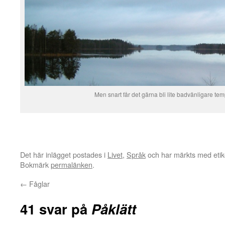
Men snart får det gärna bli lite badvänligare tem
Det här inlägget postades i
Livet
,
Språk
och har märkts med etik
Bokmärk
permalänken
.
←
Fåglar
41 svar på
Påklätt