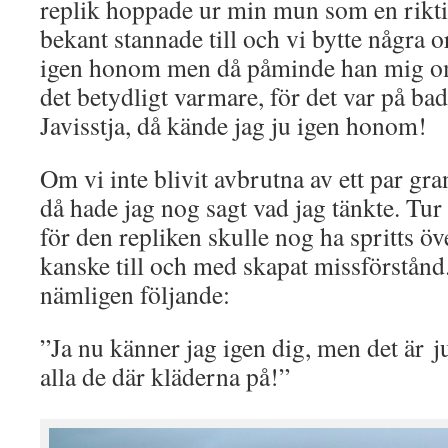
replik hoppade ur min mun som en rikti
bekant stannade till och vi bytte några o
igen honom men då påminde han mig om a
det betydligt varmare, för det var på ba
Javisstja, då kände jag ju igen honom!
Om vi inte blivit avbrutna av ett par gr
då hade jag nog sagt vad jag tänkte. Tur a
för den repliken skulle nog ha spritts ö
kanske till och med skapat missförstånd.
nämligen följande:
”Ja nu känner jag igen dig, men det är ju
alla de där kläderna på!”