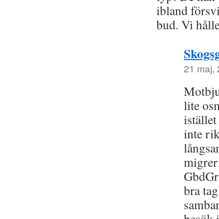
ibland försv
bud. Vi hål
Skogs
21 maj, 
Motbju
lite os
iställe
inte ri
långsa
migrer
GbdGrd
bra tag
samban
besök 