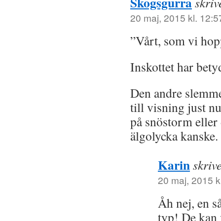
Skogsgurra
skriv
20 maj, 2015 kl. 12:5
”Vårt, som vi ho
Inskottet har betyd
Den andre slemme
till visning just n
på snöstorm eller
älgolycka kanske.
Karin
skriv
20 maj, 2015 k
Åh nej, en 
typ! De kan 