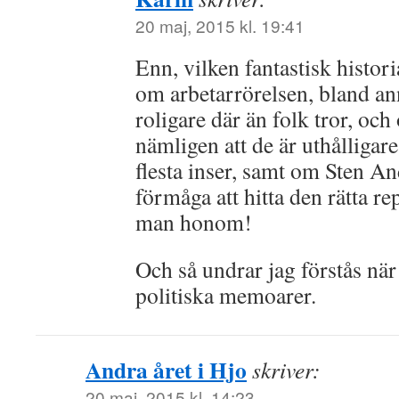
20 maj, 2015 kl. 19:41
Enn, vilken fantastisk histor
om arbetarrörelsen, bland ann
roligare där än folk tror, oc
nämligen att de är uthålligar
flesta inser, samt om Sten An
förmåga att hitta den rätta re
man honom!
Och så undrar jag förstås när
politiska memoarer.
Andra året i Hjo
skriver:
20 maj, 2015 kl. 14:23