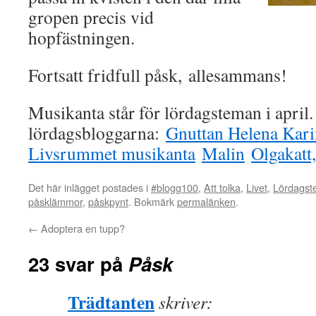
gropen precis vid
hopfästningen.
Fortsatt fridfull påsk, allesammans!
Musikanta står för lördagsteman i april.
lördagsbloggarna:
Gnuttan
Helena
Karin
Livsrummet
musikanta
Malin
Olgakatt,
Det här inlägget postades i
#blogg100
,
Att tolka
,
Livet
,
Lördags
påsklämmor
,
påskpynt
. Bokmärk
permalänken
.
←
Adoptera en tupp?
23 svar på
Påsk
Trädtanten
skriver: