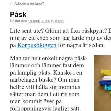
←
Adoptera en tupp?
Påsk
Postat den
19 april, 2014
av
Karin
Lite sent ute? Glömt att fixa påskpynt?
mig av ett knep som jag lärde mig av de
på
Korpusbloggen
för några år sedan.
Man tar helt enkelt några påsk-
lämmor och lämmer fast dem
på lämplig plats. Kanske i en
närbelägen buske? Om man
hellre vill hålla sig inomhus
sätter man dem i ett ris som
man kommit över på
förhoppningsvis lagligt sätt.