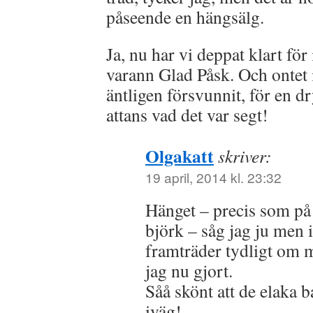
påseende en hängsälg.
Ja, nu har vi deppat klart för
varann Glad Påsk. Och ontet i
äntligen försvunnit, för en 
attans vad det var segt!
Olgakatt
skriver:
19 april, 2014 kl. 23:32
Hänget – precis som 
björk – såg jag ju men 
framträder tydligt om m
jag nu gjort.
Såå skönt att de elaka b
iväg!