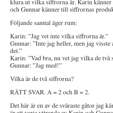
klura ut vilka siffrorna är. Karin känner
och Gunnar känner till siffrornas produk
Följande samtal äger rum:
Karin: ”Jag vet inte vilka siffrorna är.”
Gunnar: ”Inte jag heller, men jag visste 
det.”
Karin: ”Vad bra, nu vet jag vilka de två 
Gunnar: ”Jag med!”
Vilka är de två siffrorna?
RÄTT SVAR. A = 2 och B = 2.
Det här är en av de svåraste gåtor jag k
är att varje yttrande av Karin och Gunnar