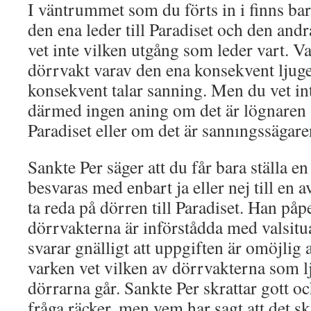
I väntrummet som du förts in i finns bar
den ena leder till Paradiset och den andr
vet inte vilken utgång som leder vart. V
dörrvakt varav den ena konsekvent ljug
konsekvent talar sanning. Men du vet in
därmed ingen aning om det är lögnaren 
Paradiset eller om det är sannıngssägare
Sankte Per säger att du får bara ställa 
besvaras med enbart ja eller nej till en a
ta reda på dörren till Paradiset. Han påp
dörrvakterna är införstådda med valsitu
svarar gnälligt att uppgiften är omöjlig 
varken vet vilken av dörrvakterna som lj
dörrarna går. Sankte Per skrattar gott oc
fråga räcker, men vem har sagt att det s