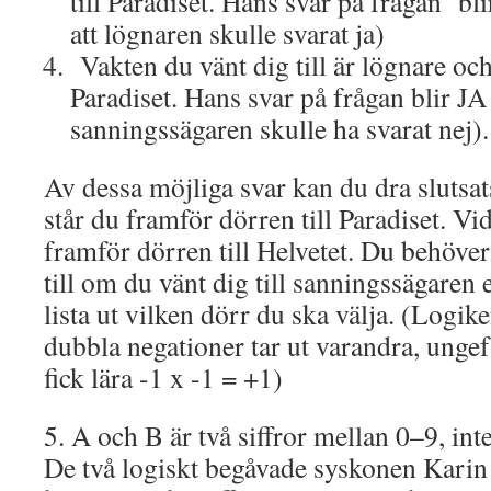
till Paradiset. Hans svar på frågan bl
att lögnaren skulle svarat ja)
Vakten du vänt dig till är lögnare och
Paradiset. Hans svar på frågan blir JA
sanningssägaren skulle ha svarat nej).
Av dessa möjliga svar kan du dra slutsats
står du framför dörren till Paradiset. Vi
framför dörren till Helvetet. Du behöver
till om du vänt dig till sanningssägaren e
lista ut vilken dörr du ska välja. (Logike
dubbla negationer tar ut varandra, unge
fick lära -1 x -1 = +1)
5. A och B är två siffror mellan 0–9, int
De två logiskt begåvade syskonen Karin