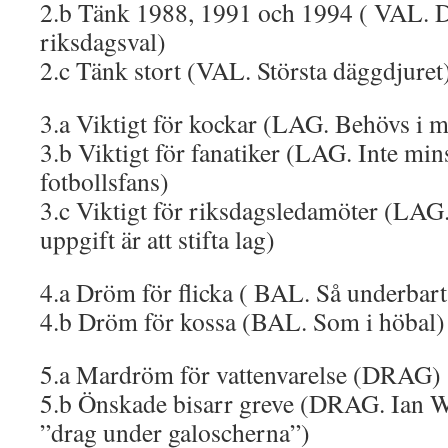
2.b Tänk 1988, 1991 och 1994 ( VAL. D
riksdagsval)
2.c Tänk stort (VAL. Största däggdjuret
3.a Viktigt för kockar (LAG. Behövs i
3.b Viktigt för fanatiker (LAG. Inte mi
fotbollsfans)
3.c Viktigt för riksdagsledamöter (LAG
uppgift är att stifta lag)
4.a Dröm för flicka ( BAL. Så underba
4.b Dröm för kossa (BAL. Som i höbal)
5.a Mardröm för vattenvarelse (DRAG)
5.b Önskade bisarr greve (DRAG. Ian 
”drag under galoscherna”)