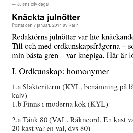
←
Julens tolv dagar
Knäckta julnötter
Postat den
7 januari, 2014
av
Karin
Redaktörns julnötter var lite knäckande
Till och med ordkunskapsfrågorna – s
min bästa gren – var knepiga. Här är l
I. Ordkunskap: homonymer
1.a Slakteriterm (KYL, benämning på lå
kalv)
1.b Finns i moderna kök (KYL)
2.a Tänk 80 (VAL. Räkneord. En kast va
20 kast var en val, dvs 80)