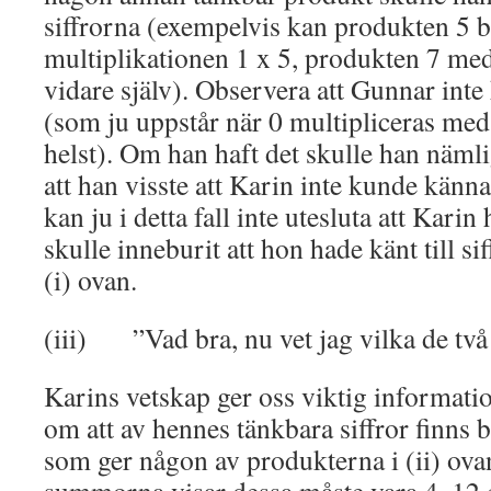
siffrorna (exempelvis kan produkten 5 
multiplikationen 1 x 5, produkten 7 med 
vidare själv). Observera att Gunnar int
(som ju uppstår när 0 multipliceras med
helst). Om han haft det skulle han nämli
att han visste att Karin inte kunde känna
kan ju i detta fall inte utesluta att Kari
skulle inneburit att hon hade känt till si
(i) ovan.
(iii) ”Vad bra, nu vet jag vilka de två 
Karins vetskap ger oss viktig informati
om att av hennes tänkbara siffror finns
som ger någon av produkterna i (ii) ov