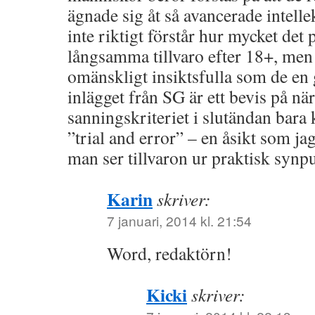
ägnade sig åt så avancerade intelle
inte riktigt förstår hur mycket det
långsamma tillvaro efter 18+, men d
omänskligt insiktsfulla som de en 
inlägget från SG är ett bevis på nä
sanningskriteriet i slutändan bar
”trial and error” – en åsikt som ja
man ser tillvaron ur praktisk synp
Karin
skriver:
7 januari, 2014 kl. 21:54
Word, redaktörn!
Kicki
skriver: