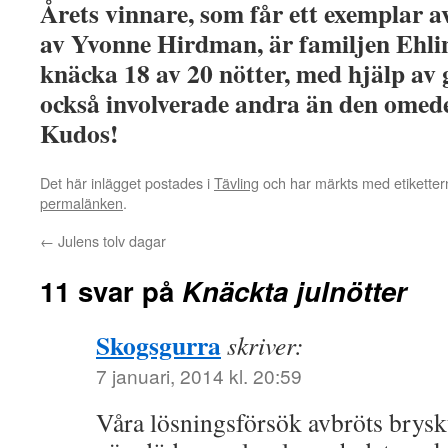
Årets vinnare, som får ett exemplar 
av Yvonne Hirdman, är familjen Ehli
knäcka 18 av 20 nötter, med hjälp av
också involverade andra än den omede
Kudos!
Det här inlägget postades i
Tävling
och har märkts med etikette
permalänken
.
←
Julens tolv dagar
11 svar på
Knäckta julnötter
Skogsgurra
skriver:
7 januari, 2014 kl. 20:59
Våra lösningsförsök avbröts brysk