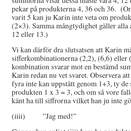
summorna visar dessa måste vara 4, 12 e
pekar på produkterna 4, 36 och 36. (O
varit 5 kan ju Karin inte veta om produk
(2×3). Samma mångtydighet gäller alla
12 eller 13.)
Vi kan därför dra slutsatsen att Karin m
sifferkombinationerna (2,2), (6,6) eller 
kombination svarar mot en bestämd sum
Karin redan nu vet svaret. Observera at
fyra inte kan uppstått genom 1+3, ty de 
produkten 1 x 3 = 3, och om så vore fal
känt ha till siffrorna vilket han ju inte gö
(iiii) ”Jag med!”