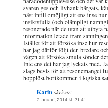
näradödenupplevelse och det var ka
svaren ges och livhank bärgats, kä
näst intill omöjligt att ens inse hu
insiktsfulla (och olämpligt namng
resonerade när de utan att utbyta 
information letade fram sanningen
Istället för att försöka inse hur r
har jag därför följt den bredare o
vägen att försöka smula sönder de
Inte ens det har jag lyckats med. Ja
slags bevis för att resonemanget fun
hopplöst bortkommen i logiska 
Karin
skriver:
7 januari, 2014 kl. 21:41