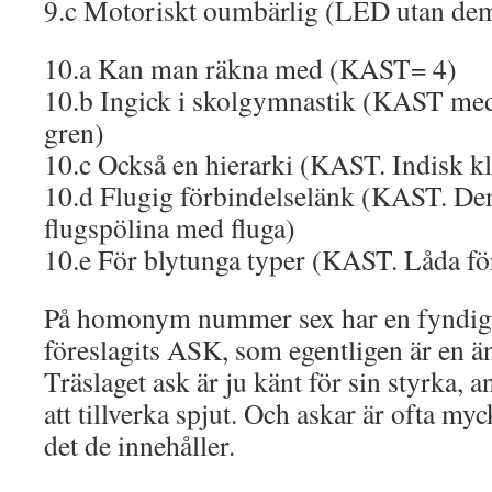
9.c Motoriskt oumbärlig (LED utan dem 
10.a Kan man räkna med (KAST= 4)
10.b Ingick i skolgymnastik (KAST med 
gren)
10.c Också en hierarki (KAST. Indisk k
10.d Flugig förbindelselänk (KAST. Den
flugspölina med fluga)
10.e För blytunga typer (KAST. Låda för
På homonym nummer sex har en fyndig
föreslagits ASK, som egentligen är en än
Träslaget ask är ju känt för sin styrka, 
att tillverka spjut. Och askar är ofta my
det de innehåller.