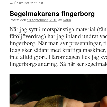
←
Önskelista för turist
Segelmakarens fingerborg
Postat den
10 september, 2013
av
Karin
När jag sytt i motspänstiga material (tän
fåtöljöverdrag) har jag ibland undrat va
fingerborg. När man syr presenningar, til
Idag sker sådant med kraftiga maskiner,
inte alltid gjort. Häromdagen fick jag sv
fingerborgsundring. Så här ser segelmak