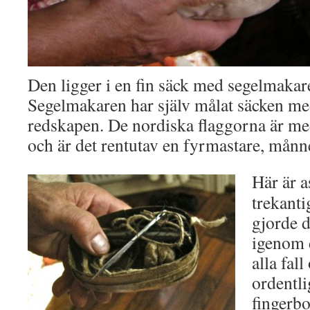
Den ligger i en fin säck med segelmakar
Segelmakaren har själv målat säcken med
redskapen. De nordiska flaggorna är me
och är det rentutav en fyrmastare, månn
Här är 
trekanti
gjorde d
igenom d
alla fal
ordentli
fingerbo