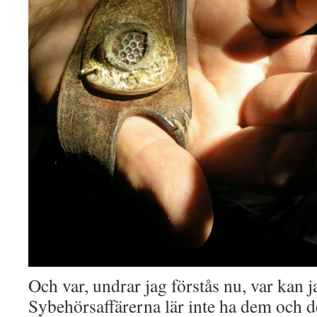
Och var, undrar jag förstås nu, var kan j
Sybehörsaffärerna lär inte ha dem och d