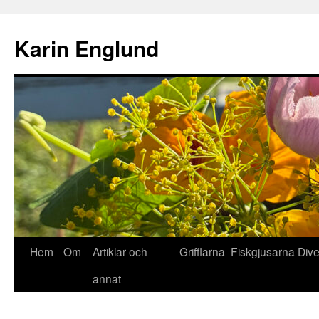
Hoppa
till
Karin Englund
innehåll
Hem
Om
Artiklar och
Grifflarna
Fiskgjusarna
Div
annat