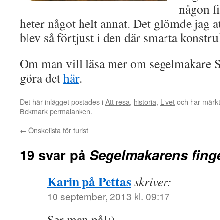
någon fi
heter något helt annat. Det glömde jag at
blev så förtjust i den där smarta konstr
Om man vill läsa mer om segelmakare
göra det
här
.
Det här inlägget postades i
Att resa
,
historia
,
Livet
och har märkt
Bokmärk
permalänken
.
←
Önskelista för turist
19 svar på
Segelmakarens fing
Karin på Pettas
skriver:
10 september, 2013 kl. 09:17
Ser man på!:)