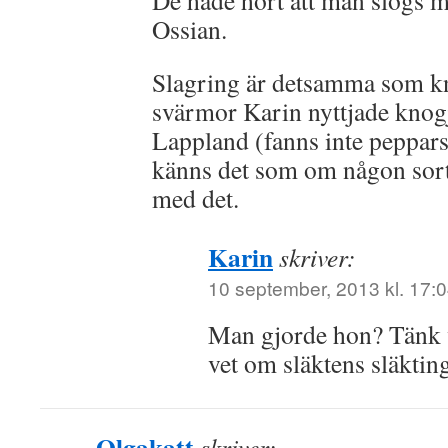
De hade hört att man slogs m
Ossian.
Slagring är detsamma som k
svärmor Karin nyttjade knogj
Lappland (fanns inte peppars
känns det som om någon sorts
med det.
Karin
skriver:
10 september, 2013 kl. 17:
Man gjorde hon? Tänk 
vet om släktens släktin
Olgakatt
skriver: