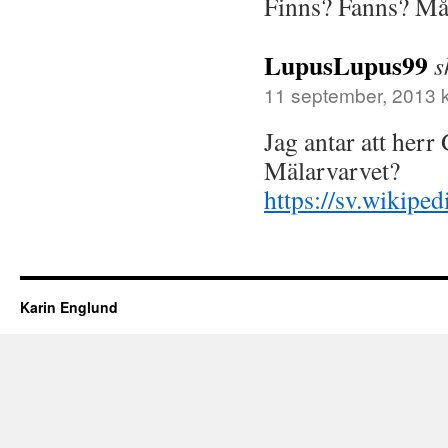
Finns? Fanns? Mås
LupusLupus99
s
11 september, 2013 k
Jag antar att herr
Mälarvarvet?
https://sv.wikip
Karin Englund