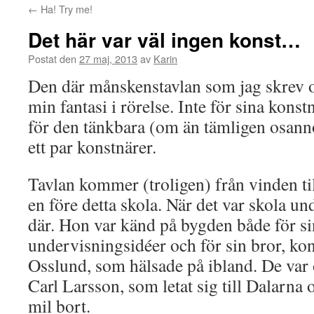
←
Ha! Try me!
Det här var väl ingen konst…
Postat den
27 maj, 2013
av
Karin
Den där månskenstavlan som jag skrev om 
min fantasi i rörelse. Inte för sina konst
för den tänkbara (om än tämligen osanno
ett par konstnärer.
Tavlan kommer (troligen) från vinden t
en före detta skola. När det var skola u
där. Hon var känd på bygden både för s
undervisningsidéer och för sin bror, k
Osslund, som hälsade på ibland. De var
Carl Larsson, som letat sig till Dalarna
mil bort.