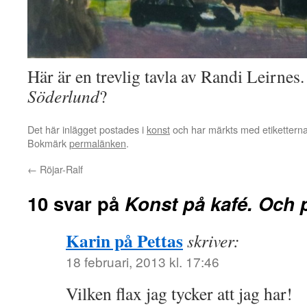
Här är en trevlig tavla av Randi Leirnes
Söderlund
?
Det här inlägget postades i
konst
och har märkts med etikettern
Bokmärk
permalänken
.
←
Röjar-Ralf
10 svar på
Konst på kafé. Och 
Karin på Pettas
skriver:
18 februari, 2013 kl. 17:46
Vilken flax jag tycker att jag har!