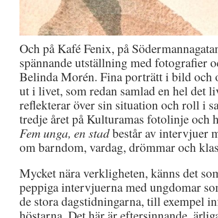
Och på Kafé Fenix, på Södermannagatan
spännande utställning med fotografier o
Belinda Morén. Fina porträtt i bild oc
ut i livet, som redan samlad en hel det l
reflekterar över sin situation och roll i 
tredje året på Kulturamas fotolinje och 
Fem unga, en stad
består av intervjuer
om barndom, vardag, drömmar och klas
Mycket nära verkligheten, känns det som
peppiga intervjuerna med ungdomar som
de stora dagstidningarna, till exempel in
höstarna. Det här är eftersinnande, ärlig