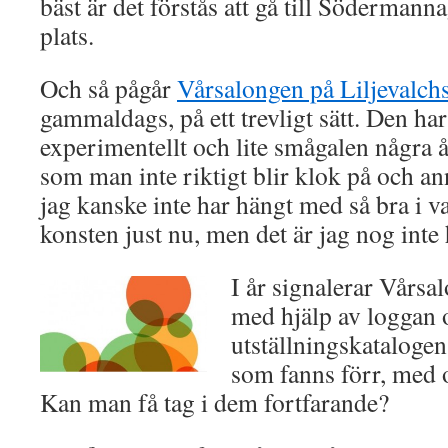
bäst är det förstås att gå till Södermann
plats.
Och så pågår
Vårsalongen på Liljevalch
gammaldags, på ett trevligt sätt. Den har 
experimentellt och lite smågalen några å
som man inte riktigt blir klok på och ann
jag kanske inte har hängt med så bra i 
konsten just nu, men det är jag nog inte
I år signalerar Vårs
med hjälp av loggan 
utställningskataloge
som fanns förr, med o
Kan man få tag i dem fortfarande?