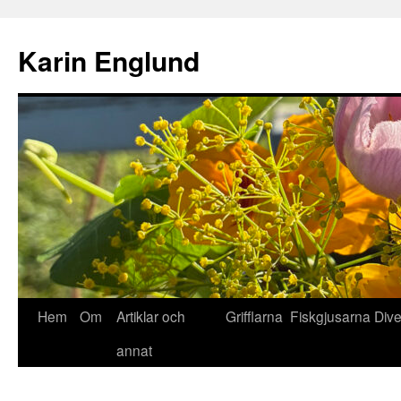
Hoppa
till
Karin Englund
innehåll
Hem
Om
Artiklar och
Grifflarna
Fiskgjusarna
Div
annat