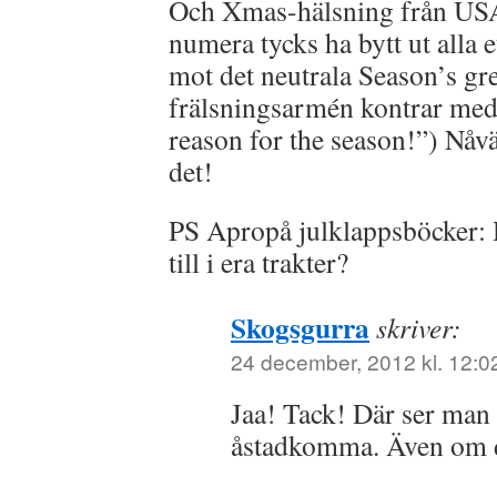
Och Xmas-hälsning från USA
numera tycks ha bytt ut alla 
mot det neutrala Season’s gr
frälsningsarmén kontrar med e
reason for the season!”) Nåvä
det!
PS Apropå julklappsböcker: H
till i era trakter?
Skogsgurra
skriver:
24 december, 2012 kl. 12:0
Jaa! Tack! Där ser man 
åstadkomma. Även om d