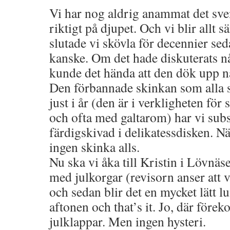
Vi har nog aldrig anammat det sven
riktigt på djupet. Och vi blir allt 
slutade vi skövla för decennier sed
kanske. Om det hade diskuterats nå
kunde det hända att den dök upp n
Den förbannade skinkan som alla sä
just i år (den är i verkligheten för
och ofta med galtarom) har vi subst
färdigskivad i delikatessdisken. Nä
ingen skinka alls.
Nu ska vi åka till Kristin i Lövnäs
med julkorgar (revisorn anser att v
och sedan blir det en mycket lätt 
aftonen och that’s it. Jo, där före
julklappar. Men ingen hysteri.