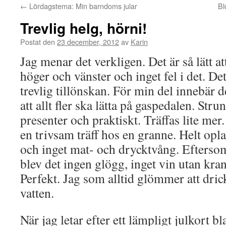
←
Lördagstema: Min barndoms jular
Bl
Trevlig helg, hörni!
Postat den
23 december, 2012
av
Karin
Jag menar det verkligen. Det är så lätt at
höger och vänster och inget fel i det. De
trevlig tillönskan. För min del innebär
att allt fler ska lätta på gaspedalen. Strunt
presenter och praktiskt. Träffas lite me
en trivsam träff hos en granne. Helt opl
och inget mat- och drycktvång. Eftersom
blev det ingen glögg, inget vin utan kran
Perfekt. Jag som alltid glömmer att drick
vatten.
När jag letar efter ett lämpligt julkort 