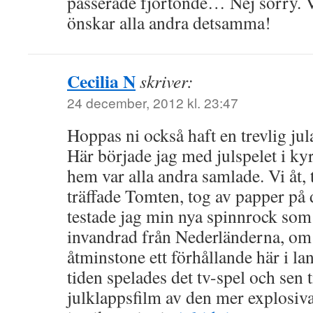
passerade fjortonde… Nej sorry. Vi
önskar alla andra detsamma!
Cecilia N
skriver:
24 december, 2012 kl. 23:47
Hoppas ni också haft en trevlig jul
Här började jag med julspelet i k
hem var alla andra samlade. Vi åt, t
träffade Tomten, tog av papper på 
testade jag min nya spinnrock so
invandrad från Nederländerna, om
åtminstone ett förhållande här i la
tiden spelades det tv-spel och sen t
julklappsfilm av den mer explosiva