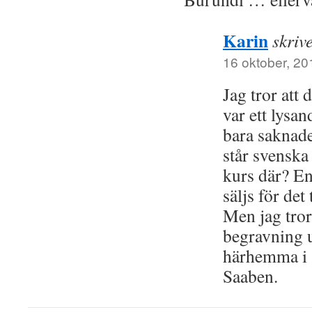
Karin
skriv
16 oktober, 20
Jag tror att 
var ett lysan
bara saknade
står svenska 
kurs där? E
säljs för det
Men jag tro
begravning 
härhemma i s
Saaben.