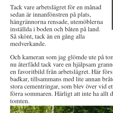
Tack vare arbetslägret för en månad
sedan är innanfönstren på plats,
hängrännorna rensade, utemöblerna
inställda i boden och båten på land.
Så skönt, tack än en gång alla
medverkande.
Och kameran som jag glömde ute på tom
nu återfådd tack vare en hjälpsam grann
en favoritbild från arbetslägret. Här för
badkar, tillsammans med lite annan brå
stora cementringar, som blev över vid e
förra sommaren. Härligt att inte ha allt 
tomten.