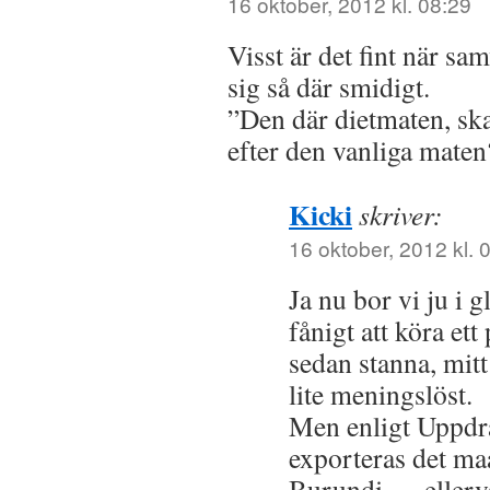
16 oktober, 2012 kl. 08:29
Visst är det fint när s
sig så där smidigt.
”Den där dietmaten, ska
efter den vanliga maten
Kicki
skriver:
16 oktober, 2012 kl. 
Ja nu bor vi ju i g
fånigt att köra et
sedan stanna, mitt
lite meningslöst.
Men enligt Uppdr
exporteras det maa
Burundi … ellerv