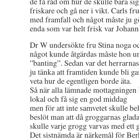
de få råd om hur de skulle bära sig å
friskare och gå ner i vikt. Carls f
med framfall och något måste ju gö
enda som var helt frisk var Johan
Dr W undersökte fru Stina noga oc
något kunde åtgärdas måste hon un
”banting”. Sedan var det herrarna
ju tänka att framtiden kunde bli ga
veta hur de egentligen borde äta.
Så när alla lämnade mottagningen 
lokal och få sig en god middag
men för att inte samvetet skulle bel
beslöt man att då groggarnas glada 
skulle varje grogg varvas med ett g
Det sistnämda är närkemål för Berl