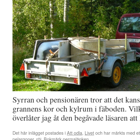
Syrran och pensionären tror att det kans
grannens kor och kylrum i fäboden. Vil
överlåter jag åt den begåvade läsaren att l
Det här inlägget postades i
Att odla
,
Livet
och har märkts med et
pelargoner
,
röj
. Bokmärk
permalänken
.