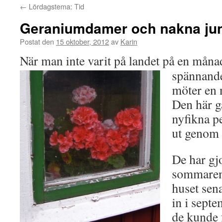
←
Lördagstema: Tid
Geraniumdamer och nakna jun
Postat den
15 oktober, 2012
av
Karin
När man inte varit på landet på en
månad 
spännande
möter en 
Den här g
nyfikna p
ut genom 
De har gj
sommaren
huset sena
in i septe
de kunde 