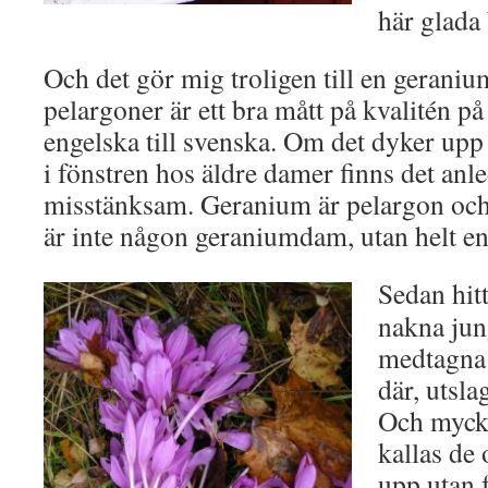
här glada 
Och det gör mig troligen till en geraniu
pelargoner är ett bra mått på kvalitén på
engelska till svenska. Om det dyker up
i fönstren hos äldre damer finns det anle
misstänksam. Geranium är pelargon och
är inte någon geraniumdam, utan helt en
Sedan hitt
nakna jung
medtagna 
där, utsla
Och mycke
kallas de
upp utan 