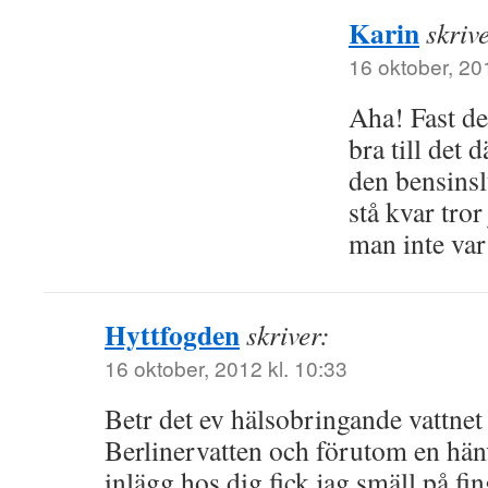
Karin
skriv
16 oktober, 20
Aha! Fast de
bra till det 
den bensinsl
stå kvar tror
man inte var 
Hyttfogden
skriver:
16 oktober, 2012 kl. 10:33
Betr det ev hälsobringande vattnet
Berlinervatten och förutom en hänv
inlägg hos dig fick jag smäll på fi