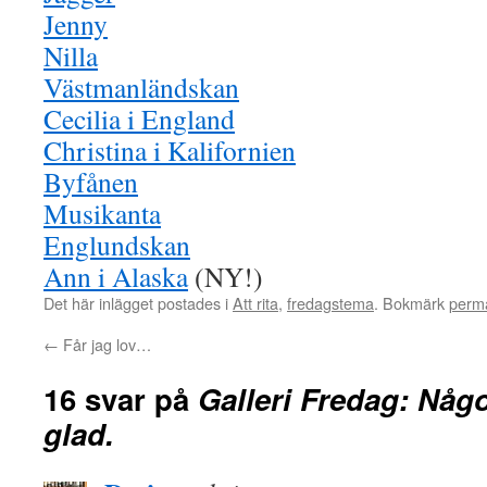
Jenny
Nilla
Västmanländskan
Cecilia i England
Christina i Kalifornien
Byfånen
Musikanta
Englundskan
Ann i Alaska
(NY!)
Det här inlägget postades i
Att rita
,
fredagstema
. Bokmärk
perm
←
Får jag lov…
16 svar på
Galleri Fredag: Någ
glad.