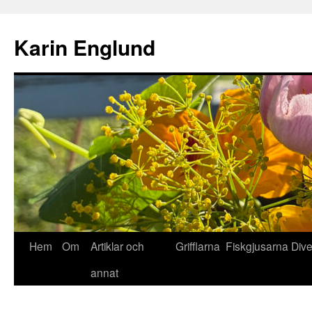
Hoppa
till
Karin Englund
innehåll
Hem
Om
Artiklar och
Grifflarna
Fiskgjusarna
Div
annat