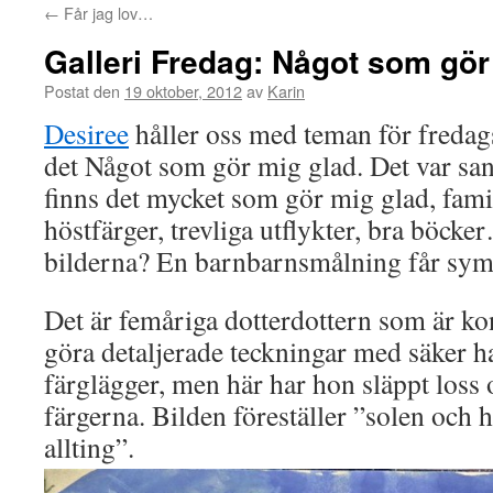
←
Får jag lov…
Galleri Fredag: Något som gör
Postat den
19 oktober, 2012
av
Karin
Desiree
håller oss med teman för fredags
det Något som gör mig glad. Det var sann
finns det mycket som gör mig glad, fami
höstfärger, trevliga utflykter, bra böck
bilderna? En barnbarnsmålning får symb
Det är femåriga dotterdottern som är k
göra detaljerade teckningar med säker 
färglägger, men här har hon släppt loss 
färgerna. Bilden föreställer ”solen och 
allting”.