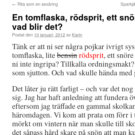
←
Rita som en sexåring
Sparkj
En tomflaska, rödsprit, ett sn
vad blir det?
Postat den
10 januari, 2012
av
Karin
Tänk er att ni ser några pojkar ivrigt sy
tomflaska, lite
bensin
rödsprit
, ett snör
ni inte ingripa? Tillkalla ordningsmakt?
som sjutton. Och vad skulle hända med
Det låter ju rätt farligt – och var det no
sig. Jag har haft anledning att fundera ö
eftersom jag träffade en gammal skolkam
häromdagen. Vi kom att prata om förr i 
mörkt om vintern när man skulle till sk
det såpass hård skare på snön att man k