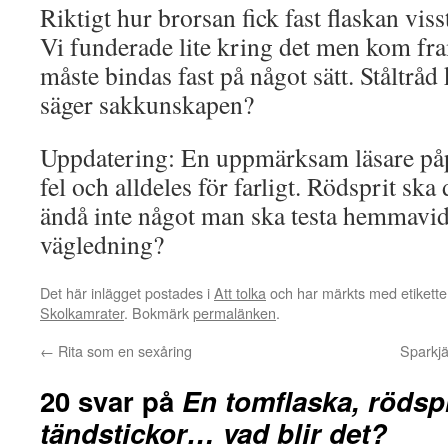
Riktigt hur brorsan fick fast flaskan vis
Vi funderade lite kring det men kom fram
måste bindas fast på något sätt. Ståltråd
säger sakkunskapen?
Uppdatering: En uppmärksam läsare påpe
fel och alldeles för farligt. Rödsprit sk
ändå inte något man ska testa hemmavi
vägledning?
Det här inlägget postades i
Att tolka
och har märkts med etikett
Skolkamrater
. Bokmärk
permalänken
.
←
Rita som en sexåring
Sparkj
20 svar på
En tomflaska, rödspr
tändstickor… vad blir det?