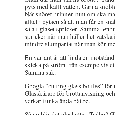
pyts med kallt vatten. Gärna snöblan
När snöret brinner runt om ska ma
alltet i pytsen så att man får en s
så att glaset spricker. Samma feno
spricker när man häller het vätska i
mindre slumpartat när man kör me
En variant är att linda en motstånd
skicka på ström från exempelvis ett
Samma sak.
Googla ”cutting glass bottles” för 
Glasskärare för brottanvisning och
verkar funka ändå bättre.
Så nu blir det glashytta i Tvåbo? 