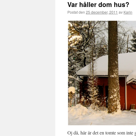
Var håller dom hus?
Postat den
25 december, 2011
av
Karin
Oj då, här är det en tomte som inte 