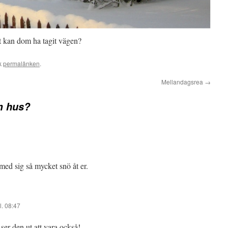
rt kan dom ha tagit vägen?
k
permalänken
.
Mellandagsrea
→
m hus?
 med sig så mycket snö åt er.
l. 08:47
 ser den ut att vara också!