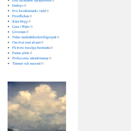
Den skrattande språkpolisen
0
Embryo
0
Eva Swedenmarks värld
0
Frostflickan
0
Kära blogg
0
Lena i Wales
0
Lövestam
0
Nillas medelålderskrisfrågespalt
0
Om livet runt alvaret
0
På livets trassliga bastmatta
0
Paulas pörte
0
Professorns ultradrömmar
0
Timmer och masonit
0