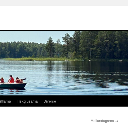
ifflarna
Fiskgjusarna
Diverse
Mellandagsrea
→