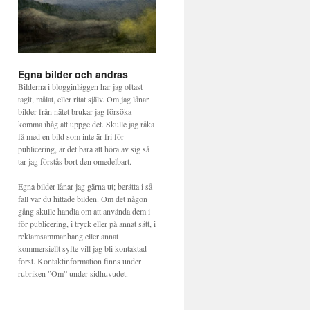
Egna bilder och andras
Bilderna i blogginläggen har jag oftast
tagit, målat, eller ritat själv. Om jag lånar
bilder från nätet brukar jag försöka
komma ihåg att uppge det. Skulle jag råka
få med en bild som inte är fri för
publicering, är det bara att höra av sig så
tar jag förstås bort den omedelbart.
Egna bilder lånar jag gärna ut; berätta i så
fall var du hittade bilden. Om det någon
gång skulle handla om att använda dem i
för publicering, i tryck eller på annat sätt, i
reklamsammanhang eller annat
kommersiellt syfte vill jag bli kontaktad
först. Kontaktinformation finns under
rubriken ”Om” under sidhuvudet.