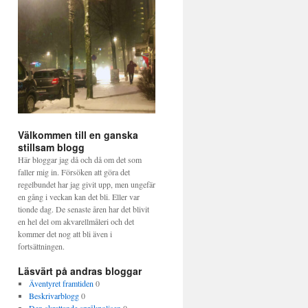
Välkommen till en ganska
stillsam blogg
Här bloggar jag då och då om det som
faller mig in. Försöken att göra det
regelbundet har jag givit upp, men ungefär
en gång i veckan kan det bli. Eller var
tionde dag. De senaste åren har det blivit
en hel del om akvarellmåleri och det
kommer det nog att bli även i
fortsättningen.
Läsvärt på andras bloggar
Äventyret framtiden
0
Beskrivarblogg
0