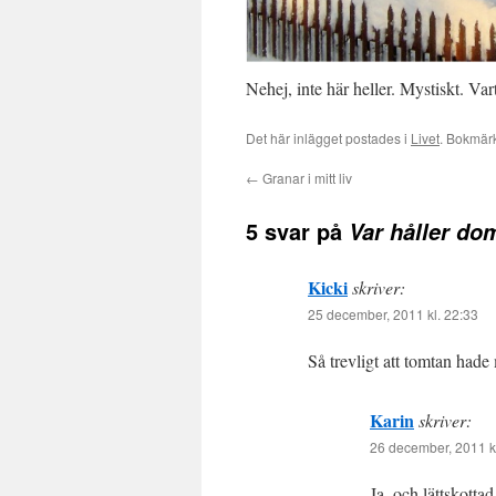
Nehej, inte här heller. Mystiskt. Va
Det här inlägget postades i
Livet
. Bokmär
←
Granar i mitt liv
5 svar på
Var håller do
Kicki
skriver:
25 december, 2011 kl. 22:33
Så trevligt att tomtan hade
Karin
skriver:
26 december, 2011 k
Ja, och lättskottad