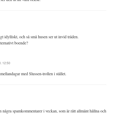
igt idylliskt, och så små husen ser ut invid träden.
lternativt boende?
l. 12:50
h mellandagar med Slussen-trollen i stället.
 in några spamkommentarer i veckan, som är rätt allmänt hållna och