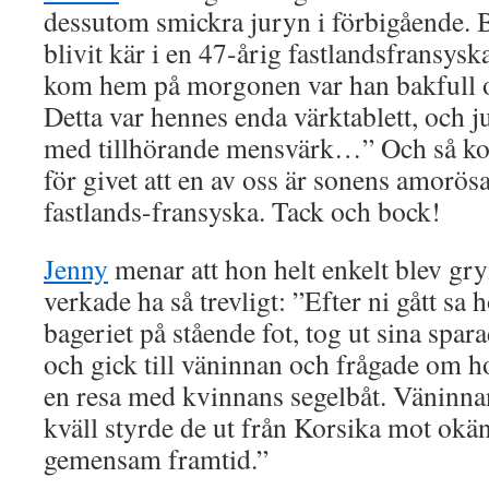
dessutom smickra juryn i förbigående.
blivit kär i en 47-årig fastlandsfransysk
kom hem på morgonen var han bakfull oc
Detta var hennes enda värktablett, och j
med tillhörande mensvärk…” Och så ko
för givet att en av oss är sonens amorös
fastlands-fransyska. Tack och bock!
Jenny
menar att hon helt enkelt blev gry
verkade ha så trevligt: ”Efter ni gått sa 
bageriet på stående fot, tog ut sina spa
och gick till väninnan och frågade om ho
en resa med kvinnans segelbåt. Väninna
kväll styrde de ut från Korsika mot okä
gemensam framtid.”