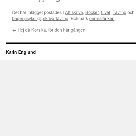
Det här inlägget postades i
Att skriva
,
Böcker
,
Livet
,
Tävling
och 
bageripsykoligi
,
skrivartävling
. Bokmärk
permalänken
.
←
Hej då Korsika, för den här gången
Karin Englund