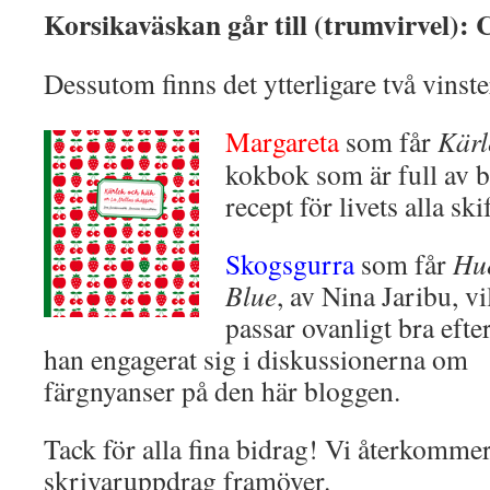
Korsikaväskan går till (trumvirvel): 
Dessutom finns det ytterligare två vinster
Margareta
som får
Kärl
kokbok som är full av b
recept för livets alla ski
Skogsgurra
som får
Hue
Blue
, av Nina Jaribu, vi
passar ovanligt bra eft
han engagerat sig i diskussionerna om
färgnyanser på den här bloggen.
Tack för alla fina bidrag! Vi återkomme
skrivaruppdrag framöver.