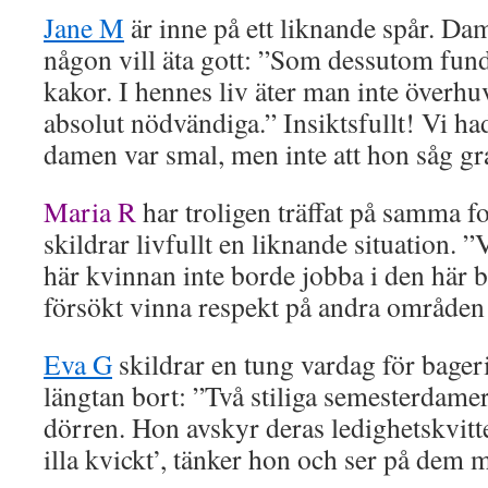
Jane M
är inne på ett liknande spår. Da
någon vill äta gott: ”Som dessutom funder
kakor. I hennes liv äter man inte överhu
absolut nödvändiga.” Insiktsfullt! Vi had
damen var smal, men inte att hon såg gr
Maria R
har troligen träffat på samma f
skildrar livfullt en liknande situation. ”
här kvinnan inte borde jobba i den här 
försökt vinna respekt på andra områden o
Eva G
skildrar en tung vardag för bage
längtan bort: ”Två stiliga semesterdame
dörren. Hon avskyr deras ledighetskvitte
illa kvickt’, tänker hon och ser på dem 