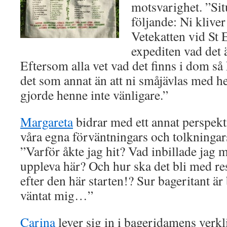
motsvarighet. ”Situ
följande: Ni klive
Vetekatten vid St 
expediten vad det ä
Eftersom alla vet vad det finns i dom så
det som annat än att ni småjävlas med hen
gjorde henne inte vänligare.”
Margareta
bidrar med ett annat perspekt
våra egna förväntningars och tolkningar
”Varför åkte jag hit? Vad inbillade jag m
uppleva här? Och hur ska det bli med res
efter den här starten!? Sur bageritant är
väntat mig…”
Carina
lever sig in i bageridamens verkl