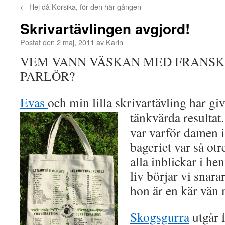
←
Hej då Korsika, för den här gången
Skrivartävlingen avgjord!
Postat den
2 maj, 2011
av
Karin
VEM VANN VÄSKAN MED FRANSK
PARLÖR?
Evas
och min lilla skrivartävling har giv
tänkvärda
resultat.
var varför damen i
bageriet var så otr
alla inblickar i 
liv börjar vi snar
hon är en kär vän
Skogsgurra
utgår 