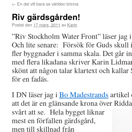
←
En del vill bara se världen brinna
Riv gärdsgården!
Postat den
17 mars, 2011
av
Karin
”Riv Stockholm Water Front” läser jag 
Och lite senare: Försök för Guds skull i
fler byggnader i samma skala. Det går int
med flera likadana skriver Karin Lidma
skönt att någon talar klartext och kalla
för en fadäs.
I DN läser jag i
Bo Madestrands
artike
att det är en glänsande krona över
Riddar
svårt att se. Hela bygget liknar
mest en förfallen gärdsgård,
men till skillnad från