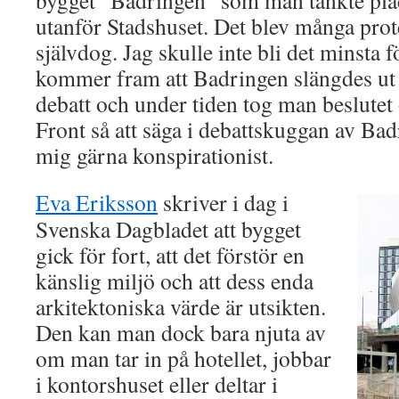
bygget ”Badringen” som man tänkte plac
utanför Stadshuset. Det blev många prot
självdog. Jag skulle inte bli det minsta
kommer fram att Badringen slängdes ut f
debatt och under tiden tog man beslute
Front så att säga i debattskuggan av Badr
mig gärna konspirationist.
Eva Eriksson
skriver i dag i
Svenska Dagbladet att bygget
gick för fort, att det förstör en
känslig miljö och att dess enda
arkitektoniska värde är utsikten.
Den kan man dock bara njuta av
om man tar in på hotellet, jobbar
i kontorshuset eller deltar i