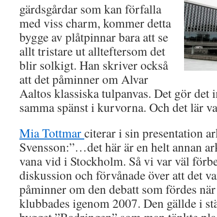
gärdsgårdar som kan förfalla
med viss charm, kommer detta
bygge av plåtpinnar bara att se
allt tristare ut allteftersom det
blir solkigt. Han skriver också
att det påminner om Alvar
Aaltos klassiska tulpanvas. Det gör det in
samma spänst i kurvorna. Och det lär var
Mia Tottmar
citerar i sin presentation a
Svensson:”…det här är en helt annan ark
vana vid i Stockholm. Så vi var väl förbe
diskussion och förvånade över att det va
påminner om den debatt som fördes när
klubbades igenom 2007. Den gällde i stäl