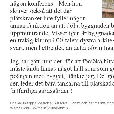
någon konferens. Men hon
skriver också att det där
plåtskranket inte fyller någon
annan funktion än att dölja byggnaden b
uppmuntrande. Visserligen är byggnade
en tråkig klump i 00-talets dystra arki
svart, men hellre det, än detta oformlig
Jag har gått runt det för att försöka hit
måste ändå finnas något håll som som gö
poängen med bygget, tänkte jag. Det gö
ser, leder det bara tankarna till plåtskad
fallfärdiga gärdsgården!
Det här inlägget postades i
Att tolka
,
Debatt
och har märkts med 
Water Front
. Bokmärk
permalänken
.