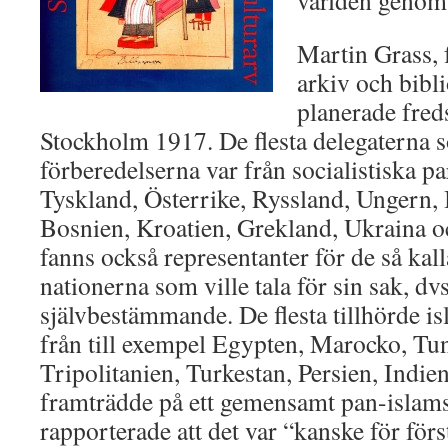
världen genom
Martin Grass, 
arkiv och bibl
planerade fred
Stockholm 1917. De flesta delegaterna s
förberedelserna var från
socialistiska pa
Tyskland, Österrike, Ryssland, Ungern, 
Bosnien, Kroatien, Grekland, Ukraina o
fanns också representanter för de så kal
nationerna som ville tala för sin sak, dvs
självbestämmande. De flesta tillhörde i
från till exempel Egypten, Marocko, Tun
Tripolitanien, Turkestan, Persien, Indi
framträdde på ett gemensamt pan-islam
rapporterade att det var “kanske för förs