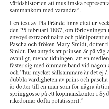
världshistorien att muslimska representa
sammankom med varandra“.
I en text av Pia Frände finns citat ur ve
den 25 februari 1887, om förlovningen m
envoyé extraordinaire och plénipotentie
Pascha och fröken Mary Smidt, dotter ti
Smidt. Det antyds att prinsen är på väg at
ovanligt, menar tidningen, att en medl
fäster sig med ömmare band vid någon a
och ”hur mycket sällsammare är det ej /
dubbla värdigheten av prins och pascha 
är dotter till en man som för några årtio
springgosse på ett köpmanskontor i Syd
rikedomar dofta potatissprit.”