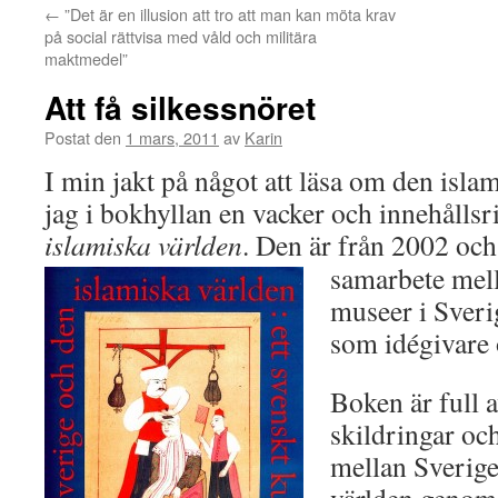
←
”Det är en illusion att tro att man kan möta krav
på social rättvisa med våld och militära
maktmedel”
Att få silkessnöret
Postat den
1 mars, 2011
av
Karin
I min jakt på något att läsa om den isla
jag i bokhyllan en vacker och innehålls
islamiska världen
. Den är från 2002 och 
samarbete mell
museer i Sver
som idégivare 
Boken är full a
skildringar oc
mellan Sverige