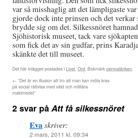
landsförvisning. Den som fick silkessnör
var så misshaglig att det lämpligaste var a
gjorde dock inte prinsen och det verkar
brydde sig om det. Silkessnöret hamnad
Sjöhistorisk museet, tack vare sjökapt
som fick det av sin gudfar, prins Karad
skänkte det till museet.
Det här inlägget postades i
Livet
,
Ord
. Bokmärk
permalänken
.
←
”Det är en illusion att tro att man kan möta krav
på social rättvisa med våld och militära
maktmedel”
2 svar på
Att få silkessnöret
Eva
skriver:
2 mars, 2011 kl. 09:34