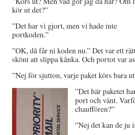
”Körs ut? Men vad gör jag då här? Om 
kör ut det?”
”Det har vi gjort, men vi hade inte
portkoden.”
”OK, då får ni koden nu.” Det var ett rätt
skönt att slippa kånka. Och portot var a
”Nej för sjutton, varje paket körs bara u
”Det här paketet har
port och vänt. Varf
chauffören?”
”Nej det kan de ju i