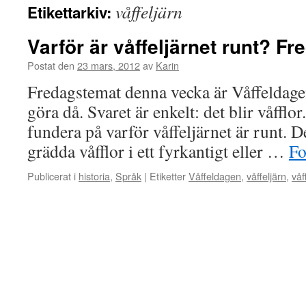
våffeljärn
Etikettarkiv:
Varför är våffeljärnet runt? F
Postat den
23 mars, 2012
av
Karin
Fredagstemat denna vecka är Våffeldage
göra då. Svaret är enkelt: det blir våfflo
fundera på varför våffeljärnet är runt. De
grädda våfflor i ett fyrkantigt eller …
Fo
Publicerat i
historia
,
Språk
|
Etiketter
Våffeldagen
,
våffeljärn
,
våf