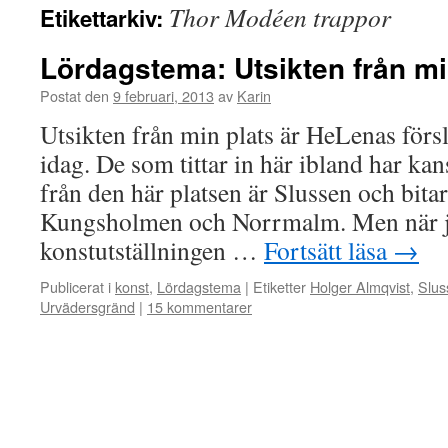
Thor Modéen trappor
Etikettarkiv:
Lördagstema: Utsikten från mi
Postat den
9 februari, 2013
av
Karin
Utsikten från min plats är HeLenas försl
idag. De som tittar in här ibland har kans
från den här platsen är Slussen och bita
Kungsholmen och Norrmalm. Men när j
konstutställningen …
Fortsätt läsa
→
Publicerat i
konst
,
Lördagstema
|
Etiketter
Holger Almqvist
,
Slus
Urvädersgränd
|
15 kommentarer