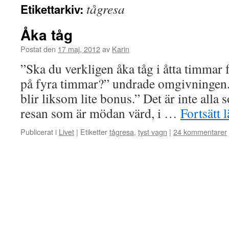
tågresa
Etikettarkiv:
Åka tåg
Postat den
17 maj, 2012
av
Karin
”Ska du verkligen åka tåg i åtta timmar fö
på fyra timmar?” undrade omgivningen.
blir liksom lite bonus.” Det är inte alla s
resan som är mödan värd, i …
Fortsätt 
Publicerat i
Livet
|
Etiketter
tågresa
,
tyst vagn
|
24 kommentarer