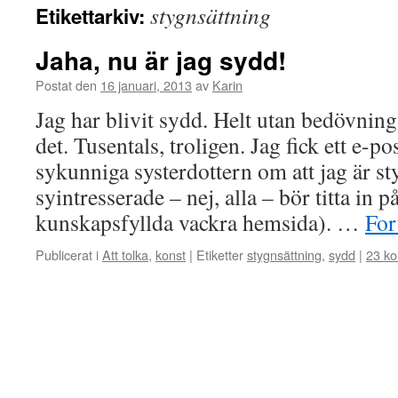
stygnsättning
Etikettarkiv:
Jaha, nu är jag sydd!
Postat den
16 januari, 2013
av
Karin
Jag har blivit sydd. Helt utan bedövnin
det. Tusentals, troligen. Jag fick ett e-
sykunniga systerdottern om att jag är sty
syintresserade – nej, alla – bör titta in 
kunskapsfyllda vackra hemsida). …
For
Publicerat i
Att tolka
,
konst
|
Etiketter
stygnsättning
,
sydd
|
23 k