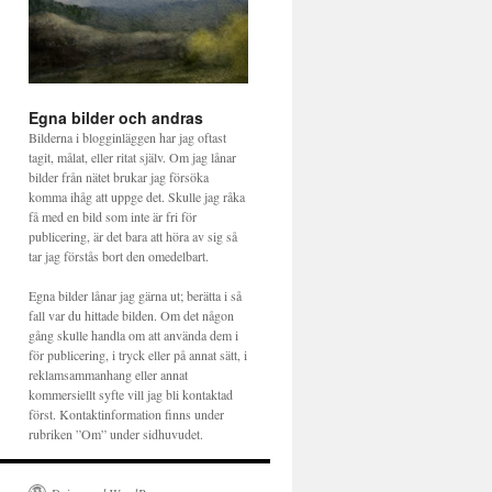
Egna bilder och andras
Bilderna i blogginläggen har jag oftast
tagit, målat, eller ritat själv. Om jag lånar
bilder från nätet brukar jag försöka
komma ihåg att uppge det. Skulle jag råka
få med en bild som inte är fri för
publicering, är det bara att höra av sig så
tar jag förstås bort den omedelbart.
Egna bilder lånar jag gärna ut; berätta i så
fall var du hittade bilden. Om det någon
gång skulle handla om att använda dem i
för publicering, i tryck eller på annat sätt, i
reklamsammanhang eller annat
kommersiellt syfte vill jag bli kontaktad
först. Kontaktinformation finns under
rubriken ”Om” under sidhuvudet.