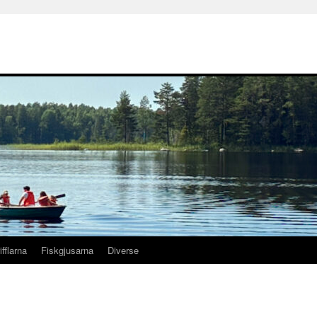
ifflarna
Fiskgjusarna
Diverse