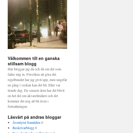
Välkommen till en ganska
stillsam blogg
Här bloggar jag då och då om det som
faller mig in. Försöken att göra det
regelbundet har jag givit upp, men ungefär
en gång i veckan kan det bli. Eller var
tionde dag. De senaste åren har det blivit
en hel del om akvarellmåleri och det
kommer det nog att bli även i
fortsättningen.
Läsvärt på andras bloggar
Äventyret framtiden
0
Beskrivarblogg
0