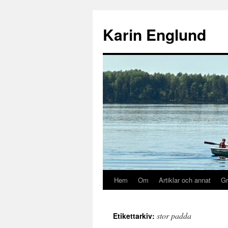
Hoppa
till
Karin Englund
innehåll
Hem
Om
Artiklar och annat
Gr
stor padda
Etikettarkiv: