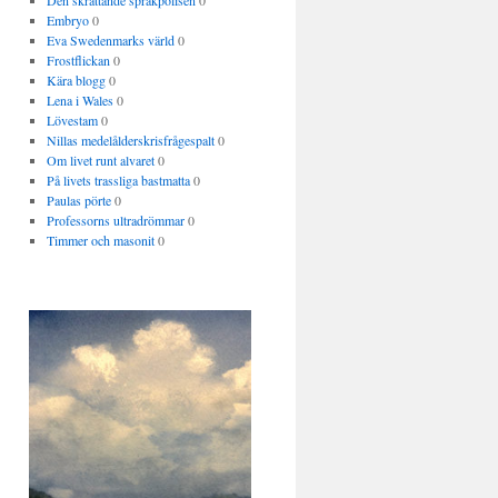
Den skrattande språkpolisen
0
Embryo
0
Eva Swedenmarks värld
0
Frostflickan
0
Kära blogg
0
Lena i Wales
0
Lövestam
0
Nillas medelålderskrisfrågespalt
0
Om livet runt alvaret
0
På livets trassliga bastmatta
0
Paulas pörte
0
Professorns ultradrömmar
0
Timmer och masonit
0