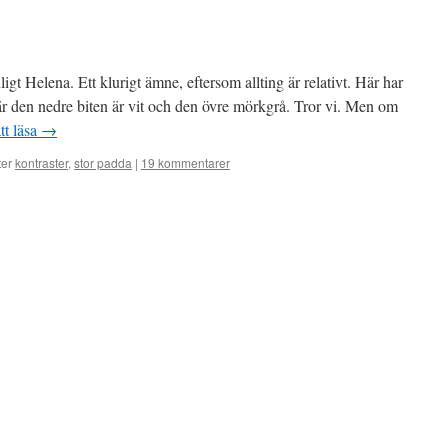
gt Helena. Ett klurigt ämne, eftersom allting är relativt. Här har
där den nedre biten är vit och den övre mörkgrå. Tror vi. Men om
tt läsa
→
ter
kontraster
,
stor padda
|
19 kommentarer