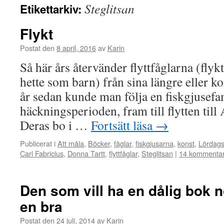
Steglitsan
Etikettarkiv:
Flykt
Postat den
8 april, 2016
av
Karin
Så här års återvänder flyttfåglarna (flyk
hette som barn) från sina längre eller ko
år sedan kunde man följa en fiskgjusefa
häckningsperioden, fram till flytten till
Deras bo i …
Fortsätt läsa
→
Publicerat i
Att måla
,
Böcker
,
fåglar
,
fiskgjusarna
,
konst
,
Lördag
Carl Fabricius
,
Donna Tartt
,
flyttfåglar
,
Steglitsan
|
14 kommentar
Den som vill ha en dålig bok n
en bra
Postat den
24 juli, 2014
av
Karin