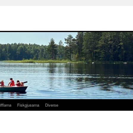
ifflarna
Fiskgjusarna
Diverse