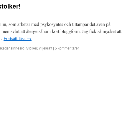
toiker!
llin, som arbetar med psykosyntes och tillämpar det även på
men svårt att återge såhär i kort bloggform. Jag fick så mycket att
 …
Fortsätt läsa
→
iketter
sinnesro
,
Stoiker
,
viljekraft
|
5 kommentarer