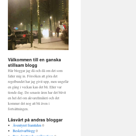
Välkommen till en ganska
stillsam blogg
Här bloggar jag då och då om det som
faller mig in. Försöken att göra det
regelbundet har jag givit upp, men ungefär
en gång i veckan kan det bli. Eller var
tionde dag. De senaste åren har det blivit
en hel del om akvarellmåleri och det
kommer det nog att bli även i
fortsättningen.
Läsvärt på andras bloggar
Äventyret framtiden
0
Beskrivarblogg
0