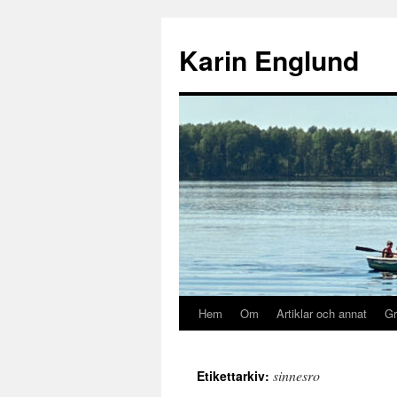
Hoppa
till
Karin Englund
innehåll
Hem
Om
Artiklar och annat
Gr
sinnesro
Etikettarkiv: