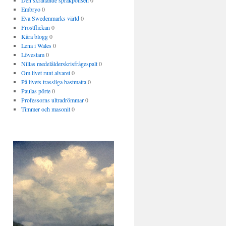
Den skrattande språkpolisen
0
Embryo
0
Eva Swedenmarks värld
0
Frostflickan
0
Kära blogg
0
Lena i Wales
0
Lövestam
0
Nillas medelålderskrisfrågespalt
0
Om livet runt alvaret
0
På livets trassliga bastmatta
0
Paulas pörte
0
Professorns ultradrömmar
0
Timmer och masonit
0