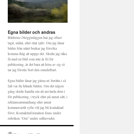
Egna bilder och andras
Bilderna i blogginläggen har jag oftast
tagit, målat, eller ritat själv. Om jag lånar
bilder från nätet brukar jag försöka
komma ihåg att uppge det. Skulle jag råka
få med en bild som inte är fri för
publicering, är det bara att höra av sig så
tar jag förstås bort den omedelbart.
Egna bilder lånar jag gärna ut; berätta i så
fall var du hittade bilden. Om det någon
gång skulle handla om att använda dem i
för publicering, i tryck eller på annat sätt, i
reklamsammanhang eller annat
kommersiellt syfte vill jag bli kontaktad
först. Kontaktinformation finns under
rubriken ”Om” under sidhuvudet.