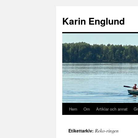
Hoppa
till
Karin Englund
innehåll
Hem
Om
Artiklar och annat
Gr
Reko-ringen
Etikettarkiv: