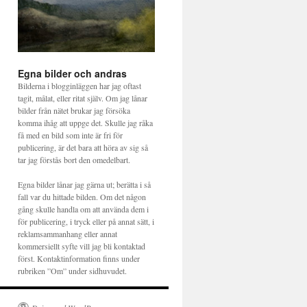
Egna bilder och andras
Bilderna i blogginläggen har jag oftast
tagit, målat, eller ritat själv. Om jag lånar
bilder från nätet brukar jag försöka
komma ihåg att uppge det. Skulle jag råka
få med en bild som inte är fri för
publicering, är det bara att höra av sig så
tar jag förstås bort den omedelbart.
Egna bilder lånar jag gärna ut; berätta i så
fall var du hittade bilden. Om det någon
gång skulle handla om att använda dem i
för publicering, i tryck eller på annat sätt, i
reklamsammanhang eller annat
kommersiellt syfte vill jag bli kontaktad
först. Kontaktinformation finns under
rubriken ”Om” under sidhuvudet.