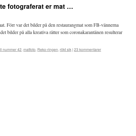
nte fotograferat er mat …
mat. Förr var det bilder på den restaurangmat som FB-vännerna
det bilder på alla kreativa rätter som coronakarantänen resulterar
ll nummer 42
,
matfoto
,
Reko-ringen
,
rökt sik
|
23 kommentarer