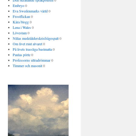
Den skrattande språkpolisen
0
Embryo
0
Eva Swedenmarks värld
0
Frostflickan
0
Kära blogg
0
Lena i Wales
0
Lövestam
0
Nillas medelålderskrisfrågespalt
0
Om livet runt alvaret
0
På livets trassliga bastmatta
0
Paulas pörte
0
Professorns ultradrömmar
0
Timmer och masonit
0