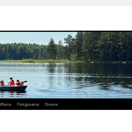
ifflarna
Fiskgjusarna
Diverse