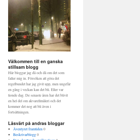
Välkommen till en ganska
stillsam blogg
Här bloggar jag då och då om det som
faller mig in. Försöken att göra det
regelbundet har jag givit upp, men ungefär
en gång i veckan kan det bli. Eller var
tionde dag. De senaste åren har det blivit
en hel del om akvarellmåleri och det
kommer det nog att bli även i
fortsättningen.
Läsvärt på andras bloggar
Äventyret framtiden
0
Beskrivarblogg
0