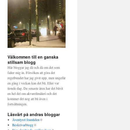
Välkommen till en ganska
stillsam blogg
Här bloggar jag då och då om det som
faller mig in. Försöken att göra det
regelbundet har jag givit upp, men ungefär
en gång i veckan kan det bli. Eller var
tionde dag. De senaste åren har det blivit
en hel del om akvarellmåleri och det
kommer det nog att bli även i
fortsättningen.
Läsvärt på andras bloggar
Äventyret framtiden
0
Beskrivarblogg
0