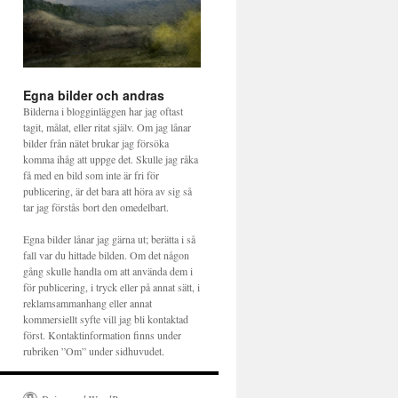
Egna bilder och andras
Bilderna i blogginläggen har jag oftast
tagit, målat, eller ritat själv. Om jag lånar
bilder från nätet brukar jag försöka
komma ihåg att uppge det. Skulle jag råka
få med en bild som inte är fri för
publicering, är det bara att höra av sig så
tar jag förstås bort den omedelbart.
Egna bilder lånar jag gärna ut; berätta i så
fall var du hittade bilden. Om det någon
gång skulle handla om att använda dem i
för publicering, i tryck eller på annat sätt, i
reklamsammanhang eller annat
kommersiellt syfte vill jag bli kontaktad
först. Kontaktinformation finns under
rubriken ”Om” under sidhuvudet.