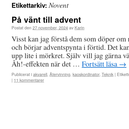
Novent
Etikettarkiv:
På vänt till advent
Postat den
27 november, 2024
av
Karin
Visst kan jag förstå dem som döper om 
och börjar adventspynta i förtid. Det kan 
upp lite i mörkret. Själv vill jag gärna vä
Åh!-effekten när det …
Fortsätt läsa
→
Publicerat i
akvarell
,
Återvinning
,
kaoskordinator
,
Teknik
|
Etikett
|
11 kommentarer