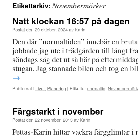
Novembermörker
Etikettarkiv:
Natt klockan 16:57 på dagen
Postat den
29 oktober, 2024
av
Karin
Den där ”normaltiden” innebär en brutal
jobbade jag ute i trädgården till långt f
söndags såg det ut så här på eftermiddag
stugan. Jag stannade bilen och tog en 
→
Publicerat i
Livet
,
Planering
|
Etiketter
normaltid
,
Novembermörk
Färgstarkt i november
Postat den
22 november, 2013
av
Karin
Pettas-Karin hittar vackra färgglimtar i