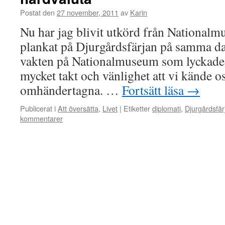
Postat den
27 november, 2011
av
Karin
Nu har jag blivit utkörd från National
plankat på Djurgårdsfärjan på samma dag
vakten på Nationalmuseum som lyckades
mycket takt och vänlighet att vi kände os
omhändertagna. …
Fortsätt läsa
→
Publicerat i
Att översätta
,
Livet
|
Etiketter
diplomati
,
Djurgårdsfär
kommentarer