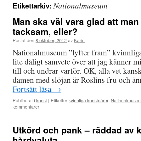
Nationalmuseum
Etikettarkiv:
Man ska väl vara glad att man 
tacksam, eller?
Postat den
8 oktober, 2012
av
Karin
Nationalmuseum ”lyfter fram” kvinnliga
lite dåligt samvete över att jag känner m
till och undrar varför. OK, alla vet kans
damen med slöjan är Roslins fru och ä
Fortsätt läsa
→
Publicerat i
konst
|
Etiketter
kvinnliga konstnärer
,
Nationalmuse
kommentarer
Utkörd och pank – räddad av 
hårdvaluta