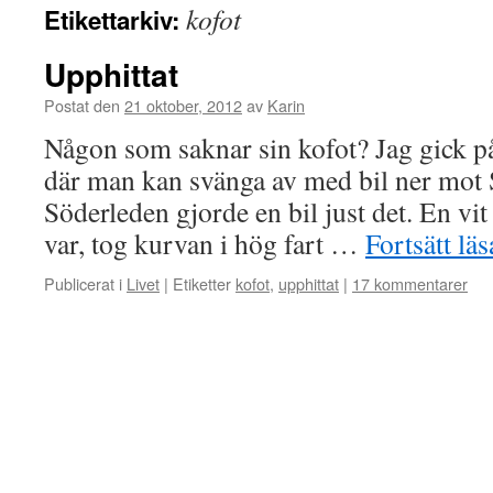
kofot
Etikettarkiv:
Upphittat
Postat den
21 oktober, 2012
av
Karin
Någon som saknar sin kofot? Jag gick p
där man kan svänga av med bil ner mot 
Söderleden gjorde en bil just det. En vit 
var, tog kurvan i hög fart …
Fortsätt lä
Publicerat i
Livet
|
Etiketter
kofot
,
upphittat
|
17 kommentarer