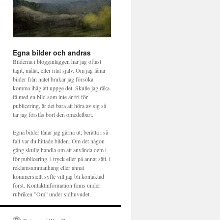
Egna bilder och andras
Bilderna i blogginläggen har jag oftast
tagit, målat, eller ritat själv. Om jag lånar
bilder från nätet brukar jag försöka
komma ihåg att uppge det. Skulle jag råka
få med en bild som inte är fri för
publicering, är det bara att höra av sig så
tar jag förstås bort den omedelbart.
Egna bilder lånar jag gärna ut; berätta i så
fall var du hittade bilden. Om det någon
gång skulle handla om att använda dem i
för publicering, i tryck eller på annat sätt, i
reklamsammanhang eller annat
kommersiellt syfte vill jag bli kontaktad
först. Kontaktinformation finns under
rubriken ”Om” under sidhuvudet.