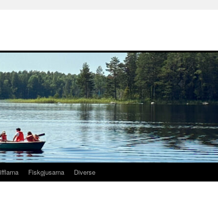
ifflarna
Fiskgjusarna
Diverse