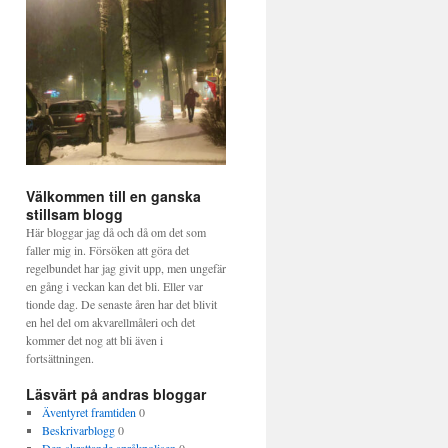
Välkommen till en ganska
stillsam blogg
Här bloggar jag då och då om det som
faller mig in. Försöken att göra det
regelbundet har jag givit upp, men ungefär
en gång i veckan kan det bli. Eller var
tionde dag. De senaste åren har det blivit
en hel del om akvarellmåleri och det
kommer det nog att bli även i
fortsättningen.
Läsvärt på andras bloggar
Äventyret framtiden
0
Beskrivarblogg
0