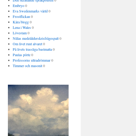
Den skrattande språkpolisen
0
Embryo
0
Eva Swedenmarks värld
0
Frostflickan
0
Kära blogg
0
Lena i Wales
0
Lövestam
0
Nillas medelålderskrisfrågespalt
0
Om livet runt alvaret
0
På livets trassliga bastmatta
0
Paulas pörte
0
Professorns ultradrömmar
0
Timmer och masonit
0