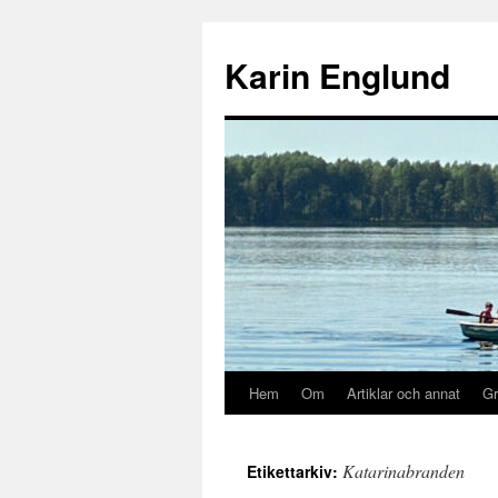
Hoppa
till
Karin Englund
innehåll
Hem
Om
Artiklar och annat
Gr
Katarinabranden
Etikettarkiv: