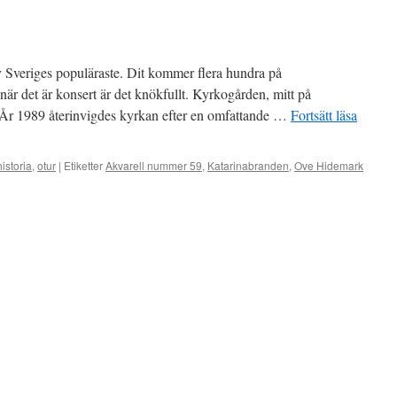
v Sveriges populäraste. Dit kommer flera hundra på
r det är konsert är det knökfullt. Kyrkogården, mitt på
År 1989 återinvigdes kyrkan efter en omfattande …
Fortsätt läsa
historia
,
otur
|
Etiketter
Akvarell nummer 59
,
Katarinabranden
,
Ove Hidemark