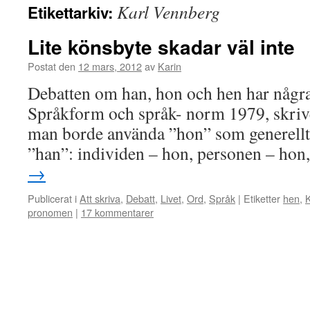
Karl Vennberg
Etikettarkiv:
Lite könsbyte skadar väl inte
Postat den
12 mars, 2012
av
Karin
Debatten om han, hon och hen har några
Språkform och språk- norm 1979, skri
man borde använda ”hon” som generellt 
”han”: individen – hon, personen – hon
→
Publicerat i
Att skriva
,
Debatt
,
Livet
,
Ord
,
Språk
|
Etiketter
hen
,
pronomen
|
17 kommentarer