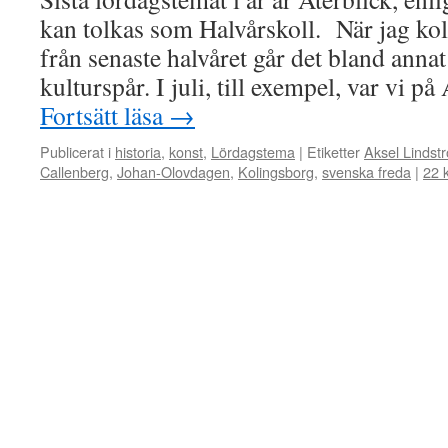
kan tolkas som Halvårskoll. När jag ko
från senaste halvåret går det bland annat 
kulturspår. I juli, till exempel, var vi p
Fortsätt läsa
→
Publicerat i
historia
,
konst
,
Lördagstema
|
Etiketter
Aksel Lindst
Callenberg
,
Johan-Olovdagen
,
Kolingsborg
,
svenska freda
|
22 