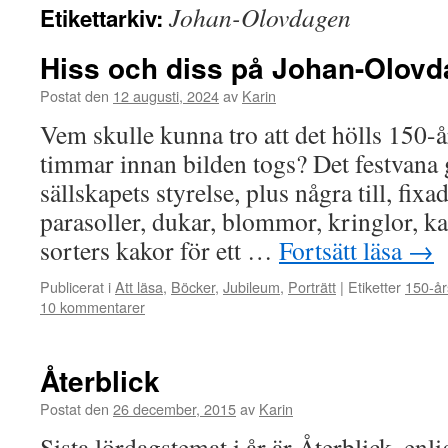
Johan-Olovdagen
Etikettarkiv:
Hiss och diss på Johan-Olov
Postat den
12 augusti, 2024
av
Karin
Vem skulle kunna tro att det hölls 150-å
timmar innan bilden togs? Det festvana 
sällskapets styrelse, plus några till, fixa
parasoller, dukar, blommor, kringlor, kaf
sorters kakor för ett …
Fortsätt läsa
→
Publicerat i
Att läsa
,
Böcker
,
Jubileum
,
Porträtt
|
Etiketter
150-år
10 kommentarer
Återblick
Postat den
26 december, 2015
av
Karin
Sista lördagstemat i år är Återblick, enl