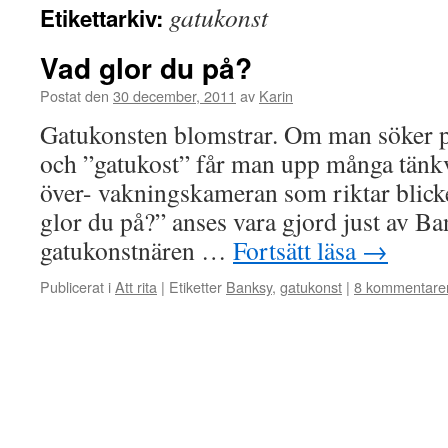
gatukonst
Etikettarkiv:
Vad glor du på?
Postat den
30 december, 2011
av
Karin
Gatukonsten blomstrar. Om man söker p
och ”gatukost” får man upp många tänkv
över- vakningskameran som riktar blick
glor du på?” anses vara gjord just av B
gatukonstnären …
Fortsätt läsa
→
Publicerat i
Att rita
|
Etiketter
Banksy
,
gatukonst
|
8 kommentare