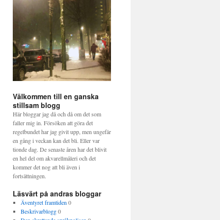
Välkommen till en ganska
stillsam blogg
Här bloggar jag då och då om det som
faller mig in. Försöken att göra det
regelbundet har jag givit upp, men ungefär
en gång i veckan kan det bli. Eller var
tionde dag. De senaste åren har det blivit
en hel del om akvarellmåleri och det
kommer det nog att bli även i
fortsättningen.
Läsvärt på andras bloggar
Äventyret framtiden
0
Beskrivarblogg
0