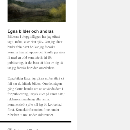
Egna bilder och andras
Bilderna i blogginläggen har jag oftast
tagit, målat, eller ritat själv. Om jag lånar
bilder från nätet brukar jag försöka
komma ihåg att uppge det. Skulle jag råka
få med en bild som inte är fri för
publicering, är det bara att höra av sig så
tar jag förstås bort den omedelbart.
Egna bilder lånar jag gärna ut; berätta i så
fall var du hittade bilden. Om det någon
gång skulle handla om att använda dem i
för publicering, i tryck eller på annat sätt, i
reklamsammanhang eller annat
kommersiellt syfte vill jag bli kontaktad
först. Kontaktinformation finns under
rubriken ”Om” under sidhuvudet.