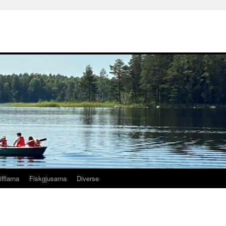
ifflarna
Fiskgjusarna
Diverse