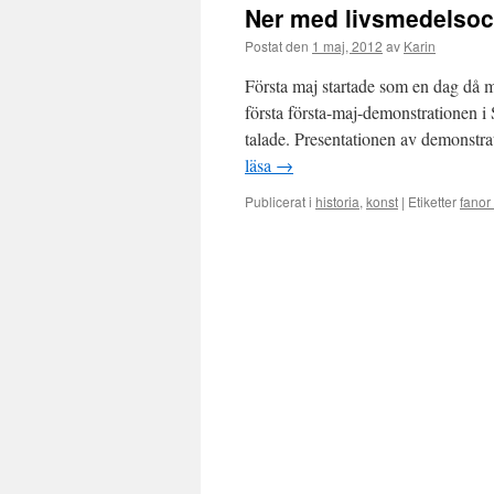
Ner med livsmedelsoc
Postat den
1 maj, 2012
av
Karin
Första maj startade som en dag då 
första första-maj-demonstrationen 
talade. Presentationen av demonstr
läsa
→
Publicerat i
historia
,
konst
|
Etiketter
fanor