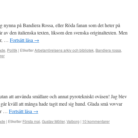
jag nynna på Bandiera Rossa, eller Röda fanan som det heter på
är av den italienska texten, liksom den svenska originaltexten. Men
er, …
Fortsätt läsa
→
ade
,
Politik
|
Etiketter
Arbetarrörelsens arkiv och bibliotek
,
Bandiera rossa
,
rer
 utan att använda smällare och annat pyrotekniskt oväsen! Jag blev
i går kväll att många hade tagit med sig hund. Glada små vovvar
ler …
Fortsätt läsa
→
ade
|
Etiketter
Första maj
,
Gustav Möller
,
Valborg
|
10 kommentarer