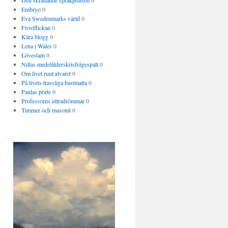
Den skrattande språkpolisen
0
Embryo
0
Eva Swedenmarks värld
0
Frostflickan
0
Kära blogg
0
Lena i Wales
0
Lövestam
0
Nillas medelålderskrisfrågespalt
0
Om livet runt alvaret
0
På livets trassliga bastmatta
0
Paulas pörte
0
Professorns ultradrömmar
0
Timmer och masonit
0