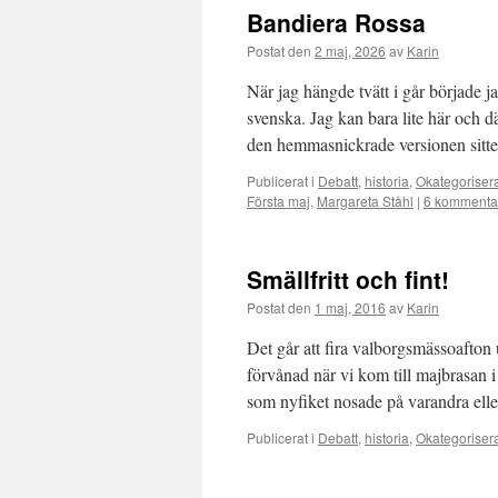
Bandiera Rossa
Postat den
2 maj, 2026
av
Karin
När jag hängde tvätt i går började 
svenska. Jag kan bara lite här och d
den hemmasnickrade versionen sitt
Publicerat i
Debatt
,
historia
,
Okategoriser
Första maj
,
Margareta Ståhl
|
6 kommenta
Smällfritt och fint!
Postat den
1 maj, 2016
av
Karin
Det går att fira valborgsmässoafton
förvånad när vi kom till majbrasan 
som nyfiket nosade på varandra el
Publicerat i
Debatt
,
historia
,
Okategoriser