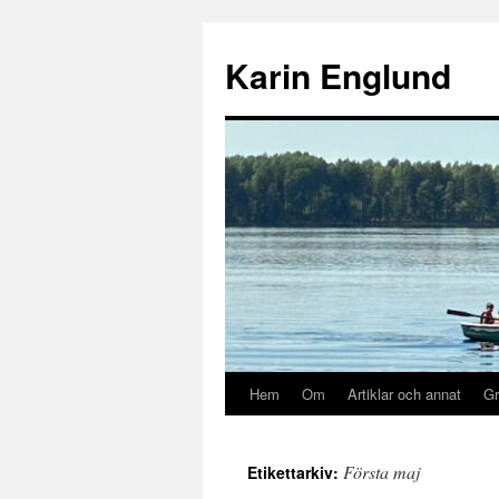
Hoppa
till
Karin Englund
innehåll
Hem
Om
Artiklar och annat
Gr
Första maj
Etikettarkiv: