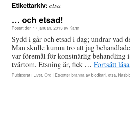
etsa
Etikettarkiv:
… och etsad!
Postat den
17 januari, 2013
av
Karin
Sydd i går och etsad i dag; undrar vad d
Man skulle kunna tro att jag behandlade
var föremål för konstnärlig behandling i
tvärtom. Etsning är, fick …
Fortsätt läs
Publicerat i
Livet
,
Ord
|
Etiketter
bränna av blodkärl
,
etsa
,
Näsbl