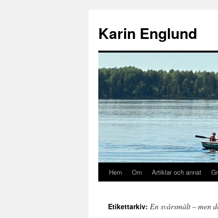
Hoppa
till
Karin Englund
innehåll
Hem
Om
Artiklar och annat
Gr
En svårsmält – men do
Etikettarkiv: