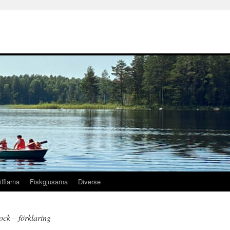
ifflarna
Fiskgjusarna
Diverse
ck – förklaring