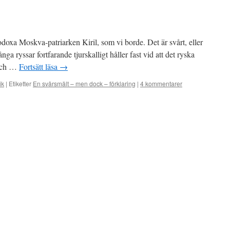
doxa Moskva-patriarken Kiril, som vi borde. Det är svårt, eller
ånga ryssar fortfarande tjurskalligt håller fast vid att det ryska
 och …
Fortsätt läsa
→
ik
|
Etiketter
En svårsmält – men dock – förklaring
|
4 kommentarer