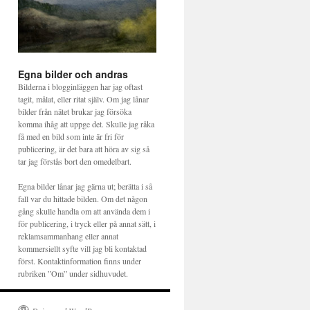
Egna bilder och andras
Bilderna i blogginläggen har jag oftast
tagit, målat, eller ritat själv. Om jag lånar
bilder från nätet brukar jag försöka
komma ihåg att uppge det. Skulle jag råka
få med en bild som inte är fri för
publicering, är det bara att höra av sig så
tar jag förstås bort den omedelbart.
Egna bilder lånar jag gärna ut; berätta i så
fall var du hittade bilden. Om det någon
gång skulle handla om att använda dem i
för publicering, i tryck eller på annat sätt, i
reklamsammanhang eller annat
kommersiellt syfte vill jag bli kontaktad
först. Kontaktinformation finns under
rubriken ”Om” under sidhuvudet.