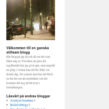
Välkommen till en ganska
stillsam blogg
Här bloggar jag då och då om det som
faller mig in. Försöken att göra det
regelbundet har jag givit upp, men ungefär
en gång i veckan kan det bli. Eller var
tionde dag. De senaste åren har det blivit
en hel del om akvarellmåleri och det
kommer det nog att bli även i
fortsättningen.
Läsvärt på andras bloggar
Äventyret framtiden
0
Beskrivarblogg
0