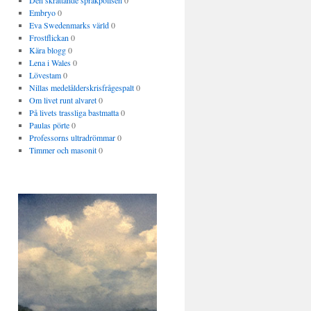
Den skrattande språkpolisen
0
Embryo
0
Eva Swedenmarks värld
0
Frostflickan
0
Kära blogg
0
Lena i Wales
0
Lövestam
0
Nillas medelålderskrisfrågespalt
0
Om livet runt alvaret
0
På livets trassliga bastmatta
0
Paulas pörte
0
Professorns ultradrömmar
0
Timmer och masonit
0