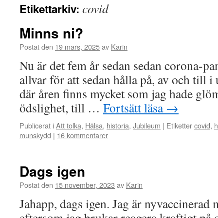
covid
Etikettarkiv:
Minns ni?
Postat den
19 mars, 2025
av
Karin
Nu är det fem år sedan sedan corona-pa
allvar för att sedan hålla på, av och till i
där åren finns mycket som jag hade glö
ödslighet, till …
Fortsätt läsa
→
Publicerat i
Att tolka
,
Hälsa
,
historia
,
Jubileum
|
Etiketter
covid
,
h
munskydd
|
16 kommentarer
Dags igen
Postat den
15 november, 2023
av
Karin
Jahapp, dags igen. Jag är nyvaccinerad
eftersom jag brukar reagera kraftigt på o