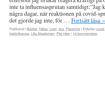
inte ta influensasprutan samtidigt:”Jag
några dagar, när reaktionen på covid-sp
det gjorde jag inte, för …
Fortsätt läsa
Publicerat i
Böcker
,
Hälsa
,
Livet
,
otur
,
Planering
|
Etiketter
covid
höstinfluensa
,
Lilla Akademien
,
Piet Hein
|
16 kommentarer