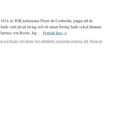
1914 av IOK-ledamoten Pierre de Coubertin, pappa till de
hade varit på tal ett tag och ett annat förslag hade också lämnats
Clarence von Rosen. Jag …
Fortsätt läsa
→
ce von Rosen
,
fem färger
,
fem världdelar
,
olympiska ringarna
,
OS
,
Pierre de