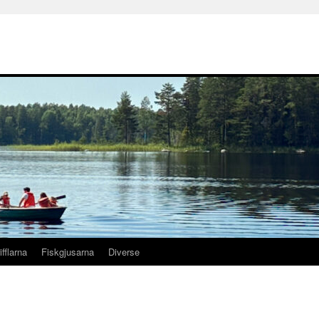
ifflarna
Fiskgjusarna
Diverse