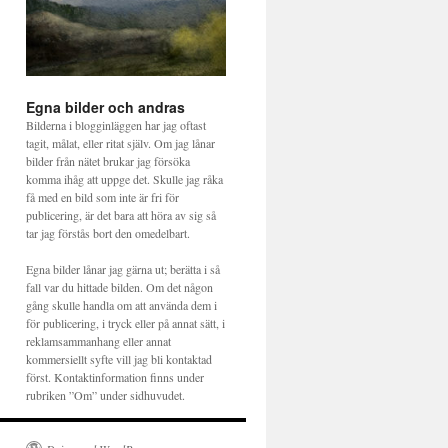
Egna bilder och andras
Bilderna i blogginläggen har jag oftast
tagit, målat, eller ritat själv. Om jag lånar
bilder från nätet brukar jag försöka
komma ihåg att uppge det. Skulle jag råka
få med en bild som inte är fri för
publicering, är det bara att höra av sig så
tar jag förstås bort den omedelbart.
Egna bilder lånar jag gärna ut; berätta i så
fall var du hittade bilden. Om det någon
gång skulle handla om att använda dem i
för publicering, i tryck eller på annat sätt, i
reklamsammanhang eller annat
kommersiellt syfte vill jag bli kontaktad
först. Kontaktinformation finns under
rubriken ”Om” under sidhuvudet.