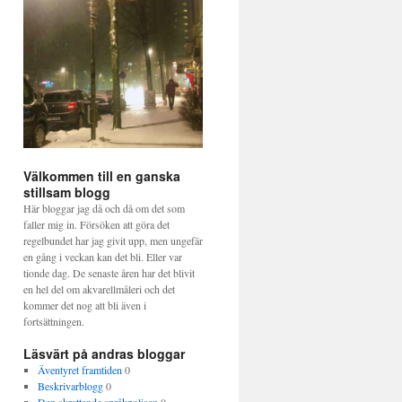
Välkommen till en ganska
stillsam blogg
Här bloggar jag då och då om det som
faller mig in. Försöken att göra det
regelbundet har jag givit upp, men ungefär
en gång i veckan kan det bli. Eller var
tionde dag. De senaste åren har det blivit
en hel del om akvarellmåleri och det
kommer det nog att bli även i
fortsättningen.
Läsvärt på andras bloggar
Äventyret framtiden
0
Beskrivarblogg
0