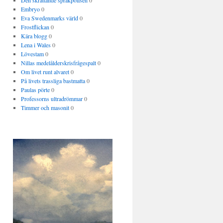
Den skrattande språkpolisen
0
Embryo
0
Eva Swedenmarks värld
0
Frostflickan
0
Kära blogg
0
Lena i Wales
0
Lövestam
0
Nillas medelålderskrisfrågespalt
0
Om livet runt alvaret
0
På livets trassliga bastmatta
0
Paulas pörte
0
Professorns ultradrömmar
0
Timmer och masonit
0