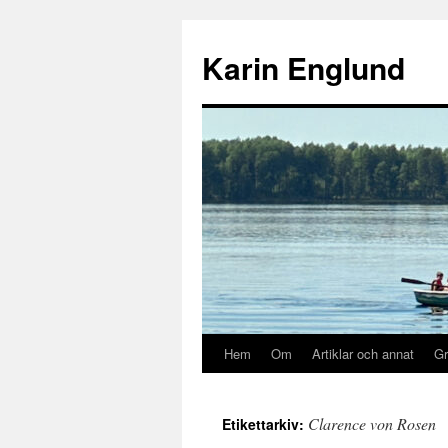
Hoppa
till
Karin Englund
innehåll
Hem
Om
Artiklar och annat
Gr
Clarence von Rosen
Etikettarkiv: