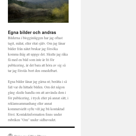
Egna bilder och andras
Bilderna i blogginläggen har jag oftast
tagit, målat, eller ritat själv. Om jag lånar
bilder från nätet brukar jag försöka
komma ihåg att uppge det. Skulle jag råka
få med en bild som inte är fri för
publicering, är det bara att höra av sig så
tar jag förstås bort den omedelbart.
Egna bilder lånar jag gärna ut; berätta i så
fall var du hittade bilden. Om det någon
gång skulle handla om att använda dem i
för publicering, i tryck eller på annat sätt, i
reklamsammanhang eller annat
kommersiellt syfte vill jag bli kontaktad
först. Kontaktinformation finns under
rubriken ”Om” under sidhuvudet.
Drivs med WordPress.