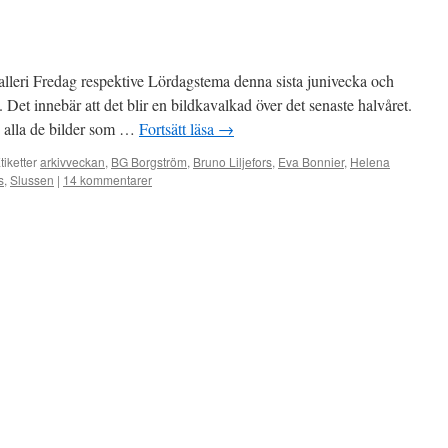
lleri Fredag respektive Lördagstema denna sista junivecka och
Det innebär att det blir en bildkavalkad över det senaste halvåret.
 alla de bilder som …
Fortsätt läsa
→
tiketter
arkivveckan
,
BG Borgström
,
Bruno Liljefors
,
Eva Bonnier
,
Helena
s
,
Slussen
|
14 kommentarer