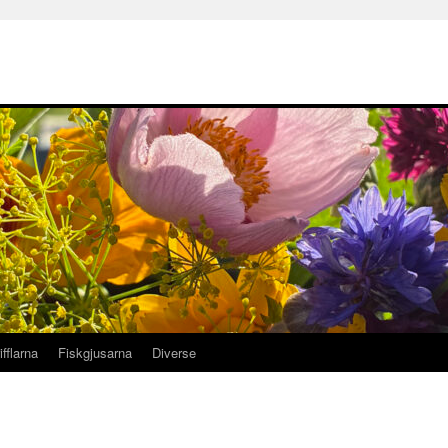
ifflarna
Fiskgjusarna
Diverse