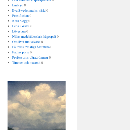
Embryo
0
Eva Swedenmarks värld
0
Frostflickan
0
Kära blogg
0
Lena i Wales
0
Lövestam
0
Nillas medelålderskrisfrågespalt
0
Om livet runt alvaret
0
På livets trassliga bastmatta
0
Paulas pörte
0
Professorns ultradrömmar
0
Timmer och masonit
0