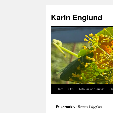
Hoppa
till
Karin Englund
innehåll
Hem
Om
Artiklar och annat
Gr
Bruno Liljefors
Etikettarkiv: