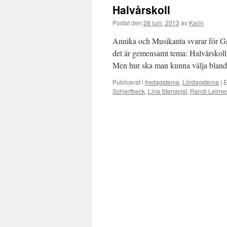
Halvårskoll
Postat den
28 juni, 2013
av
Karin
Annika och Musikanta svarar för Ga
det är gemensamt tema: Halvårskoll. 
Men hur ska man kunna välja bland
Publicerat i
fredagstema
,
Lördagstema
|
E
Schjerfbeck
,
Lina Stenqvist
,
Randi Leirne