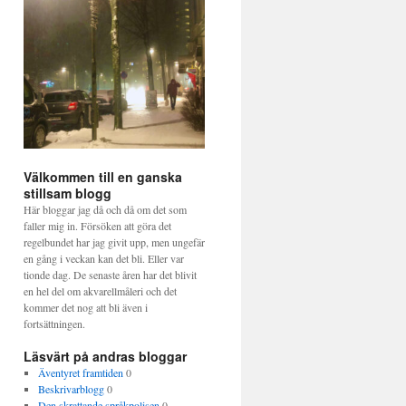
Välkommen till en ganska
stillsam blogg
Här bloggar jag då och då om det som
faller mig in. Försöken att göra det
regelbundet har jag givit upp, men ungefär
en gång i veckan kan det bli. Eller var
tionde dag. De senaste åren har det blivit
en hel del om akvarellmåleri och det
kommer det nog att bli även i
fortsättningen.
Läsvärt på andras bloggar
Äventyret framtiden
0
Beskrivarblogg
0
Den skrattande språkpolisen
0