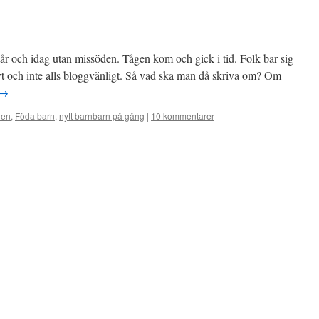
r och idag utan missöden. Tågen kom och gick i tid. Folk bar sig
ktivt och inte alls bloggvänligt. Så vad ska man då skriva om? Om
→
ien
,
Föda barn
,
nytt barnbarn på gång
|
10 kommentarer