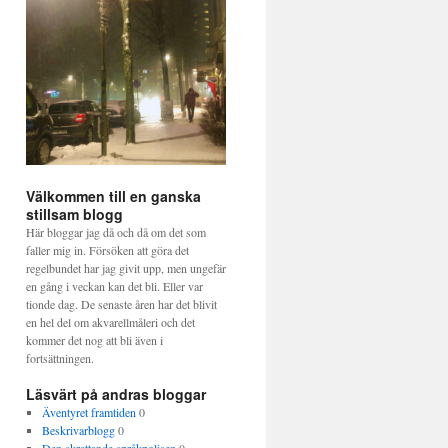
Välkommen till en ganska
stillsam blogg
Här bloggar jag då och då om det som
faller mig in. Försöken att göra det
regelbundet har jag givit upp, men ungefär
en gång i veckan kan det bli. Eller var
tionde dag. De senaste åren har det blivit
en hel del om akvarellmåleri och det
kommer det nog att bli även i
fortsättningen.
Läsvärt på andras bloggar
Äventyret framtiden
0
Beskrivarblogg
0