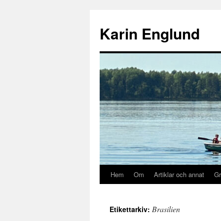
Hoppa
till
Karin Englund
innehåll
Hem
Om
Artiklar och annat
Gr
Brasilien
Etikettarkiv: