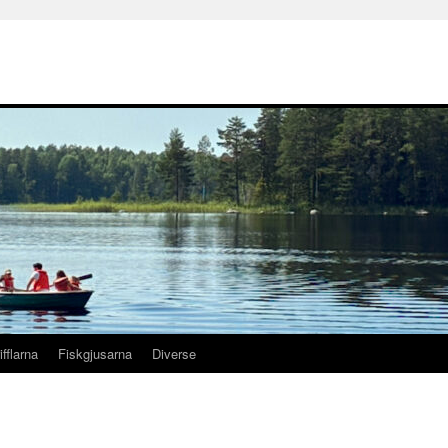
ifflarna
Fiskgjusarna
Diverse