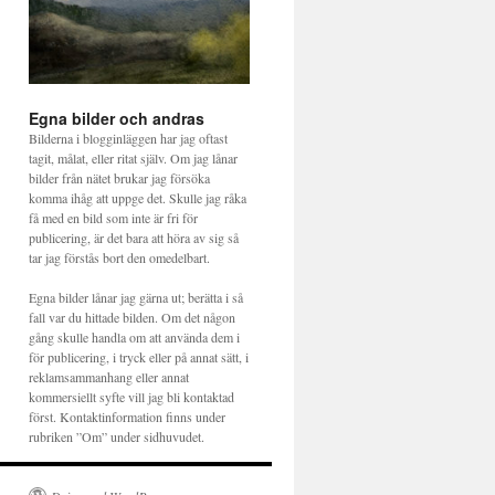
Egna bilder och andras
Bilderna i blogginläggen har jag oftast
tagit, målat, eller ritat själv. Om jag lånar
bilder från nätet brukar jag försöka
komma ihåg att uppge det. Skulle jag råka
få med en bild som inte är fri för
publicering, är det bara att höra av sig så
tar jag förstås bort den omedelbart.
Egna bilder lånar jag gärna ut; berätta i så
fall var du hittade bilden. Om det någon
gång skulle handla om att använda dem i
för publicering, i tryck eller på annat sätt, i
reklamsammanhang eller annat
kommersiellt syfte vill jag bli kontaktad
först. Kontaktinformation finns under
rubriken ”Om” under sidhuvudet.