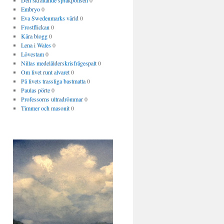
Den skrattande språkpolisen
0
Embryo
0
Eva Swedenmarks värld
0
Frostflickan
0
Kära blogg
0
Lena i Wales
0
Lövestam
0
Nillas medelålderskrisfrågespalt
0
Om livet runt alvaret
0
På livets trassliga bastmatta
0
Paulas pörte
0
Professorns ultradrömmar
0
Timmer och masonit
0