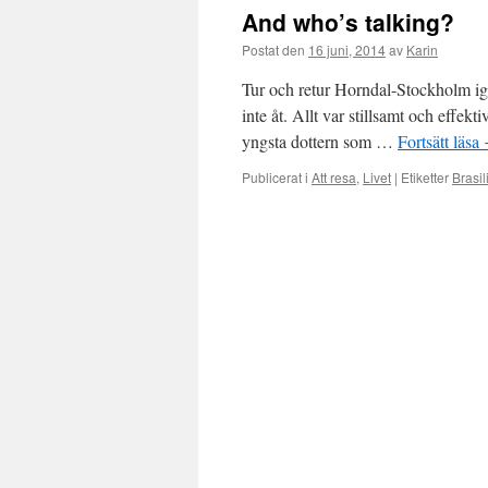
And who’s talking?
Postat den
16 juni, 2014
av
Karin
Tur och retur Horndal-Stockholm igå
inte åt. Allt var stillsamt och effe
yngsta dottern som …
Fortsätt läsa
Publicerat i
Att resa
,
Livet
|
Etiketter
Brasil