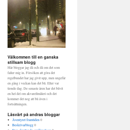
Välkommen till en ganska
stillsam blogg
Här bloggar jag då och då om det som
faller mig in. Försöken att göra det
regelbundet har jag givit upp, men ungefär
en gång i veckan kan det bli. Eller var
tionde dag. De senaste åren har det blivit
en hel del om akvarellmåleri och det
kommer det nog att bli även i
fortsättningen.
Läsvärt på andras bloggar
Äventyret framtiden
0
Beskrivarblogg
0