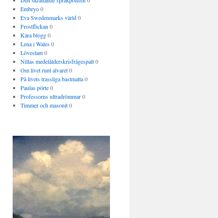
Den skrattande språkpolisen
0
Embryo
0
Eva Swedenmarks värld
0
Frostflickan
0
Kära blogg
0
Lena i Wales
0
Lövestam
0
Nillas medelålderskrisfrågespalt
0
Om livet runt alvaret
0
På livets trassliga bastmatta
0
Paulas pörte
0
Professorns ultradrömmar
0
Timmer och masonit
0