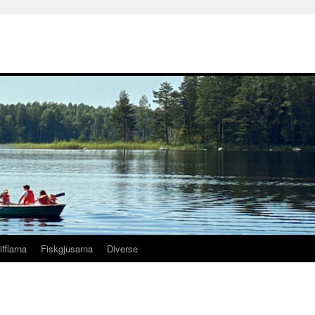
ifflarna
Fiskgjusarna
Diverse