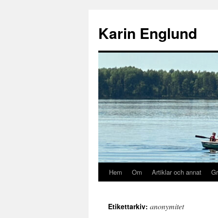
Hoppa
till
Karin Englund
innehåll
Hem
Om
Artiklar och annat
Gr
anonymitet
Etikettarkiv: