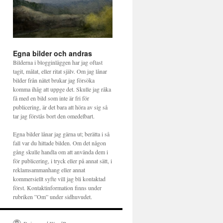
Egna bilder och andras
Bilderna i blogginläggen har jag oftast
tagit, målat, eller ritat själv. Om jag lånar
bilder från nätet brukar jag försöka
komma ihåg att uppge det. Skulle jag råka
få med en bild som inte är fri för
publicering, är det bara att höra av sig så
tar jag förstås bort den omedelbart.
Egna bilder lånar jag gärna ut; berätta i så
fall var du hittade bilden. Om det någon
gång skulle handla om att använda dem i
för publicering, i tryck eller på annat sätt, i
reklamsammanhang eller annat
kommersiellt syfte vill jag bli kontaktad
först. Kontaktinformation finns under
rubriken ”Om” under sidhuvudet.