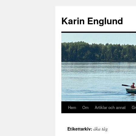
Hoppa
till
Karin Englund
innehåll
Hem
Om
Artiklar och annat
Gr
åka tåg
Etikettarkiv: