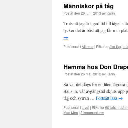
Människor på tåg
Postat den
26 juni, 2013
av
Karin
Trots att jag är i god tid till tåget 
tycker det är bäst att jag får min pla
→
Publicerat i
Att resa
|
Etiketter
åka tåg
,
hel
Hemma hos Don Drap
Postat den
26 maj, 2012
av
Karin
Så var det dags för en liten tågresa 
ställs in, vår avgångstid skjuts upp 
tåg och syrran …
Fortsätt läsa
→
Publicerat i
Livet
|
Etiketter
60-talsinredni
Mad Men
|
8 kommentarer