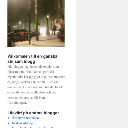
Välkommen till en ganska
stillsam blogg
Här bloggar jag då och då om det som
faller mig in. Försöken att göra det
regelbundet har jag givit upp, men ungefär
en gång i veckan kan det bli. Eller var
tionde dag. De senaste åren har det blivit
en hel del om akvarellmåleri och det
kommer det nog att bli även i
fortsättningen.
Läsvärt på andras bloggar
Äventyret framtiden
0
Beskrivarblogg
0