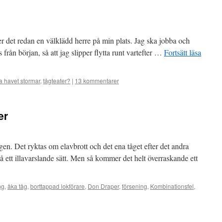
sitter det redan en välklädd herre på min plats. Jag ska jobba och
ts från början, så att jag slipper flytta runt vartefter …
Fortsätt läsa
a havet stormar
,
tågteater?
|
13 kommentarer
er
igen. Det ryktas om elavbrott och det ena tåget efter det andra
på ett illavarslande sätt. Men så kommer det helt överraskande ett
ng
,
åka tåg
,
borttappad lokförare
,
Don Draper
,
försening
,
Kombinationsfel
,