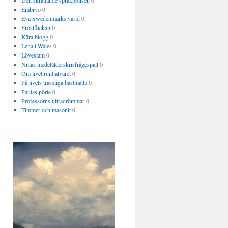
Den skrattande språkpolisen
0
Embryo
0
Eva Swedenmarks värld
0
Frostflickan
0
Kära blogg
0
Lena i Wales
0
Lövestam
0
Nillas medelålderskrisfrågespalt
0
Om livet runt alvaret
0
På livets trassliga bastmatta
0
Paulas pörte
0
Professorns ultradrömmar
0
Timmer och masonit
0