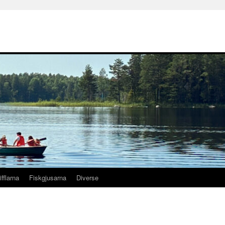
ifflarna
Fiskgjusarna
Diverse