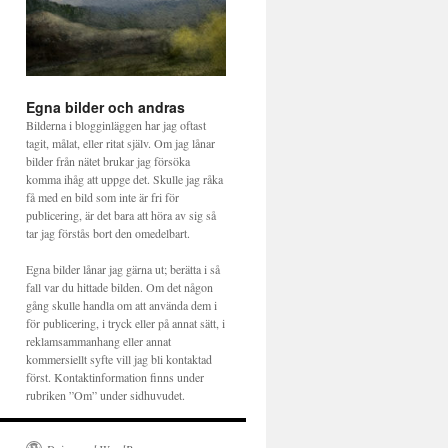
Egna bilder och andras
Bilderna i blogginläggen har jag oftast
tagit, målat, eller ritat själv. Om jag lånar
bilder från nätet brukar jag försöka
komma ihåg att uppge det. Skulle jag råka
få med en bild som inte är fri för
publicering, är det bara att höra av sig så
tar jag förstås bort den omedelbart.
Egna bilder lånar jag gärna ut; berätta i så
fall var du hittade bilden. Om det någon
gång skulle handla om att använda dem i
för publicering, i tryck eller på annat sätt, i
reklamsammanhang eller annat
kommersiellt syfte vill jag bli kontaktad
först. Kontaktinformation finns under
rubriken ”Om” under sidhuvudet.